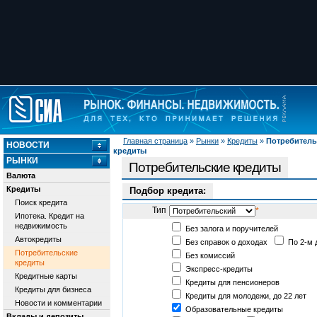
Главная страница
»
Рынки
»
Кредиты
»
Потребитель
НОВОСТИ
кредиты
РЫНКИ
Потребительские кредиты
Валюта
Кредиты
Подбор кредита:
Поиск кредита
Тип
*
Ипотека. Кредит на
недвижимость
Без залога и поручителей
Автокредиты
Без справок о доходах
По 2-м 
Потребительские
Без комиссий
кредиты
Экспресс-кредиты
Кредитные карты
Кредиты для пенсионеров
Кредиты для бизнеса
Кредиты для молодежи, до 22 лет
Новости и комментарии
Образовательные кредиты
Вклады и депозиты