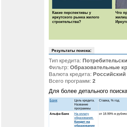
Какие перспективы у
Что п
иркутского рынка жилого
жилищ
строительства?
Иркут
Результаты поиска:
Тип кредита:
Потребительски
Фильтр:
Образовательные к
Валюта кредита:
Российский
Всего программ:
2
Для более детального поиск
Банк
Цель кредита.
Ставка, % год.
Название
программы
Альфа-Банк
На оплату
от 18.99% в рублях
образования.
Кредит на
образование