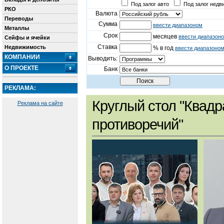
Под залог авто
Под залог недв
РКО
Валюта
Переводы
Сумма
ввести диапазоном
Металлы
Срок
месяцев
ввести диапазон
Сейфы и ячейки
Ставка
Недвижимость
% в год
ввести диапазоно
КОМПАНИИ
Выводить:
О ПРОЕКТЕ
Банк
РЕКЛАМА:
Круглый стол "Квадр
Реклама на сайте
противоречий"