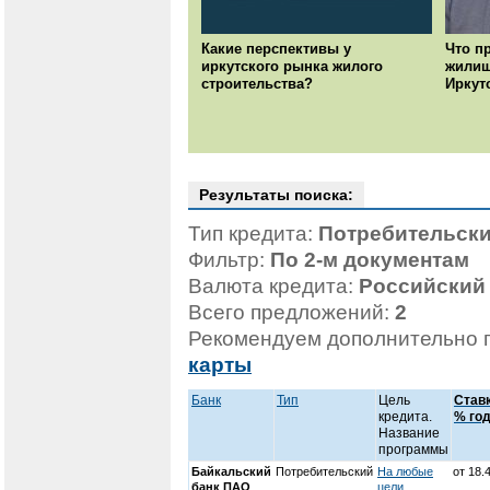
Какие перспективы у
Что п
иркутского рынка жилого
жилищ
строительства?
Иркут
Результаты поиска:
Тип кредита:
Потребительски
Фильтр:
По 2-м документам
Валюта кредита:
Российский
Всего предложений:
2
Рекомендуем дополнительно 
карты
Банк
Тип
Цель
Ставк
кредита.
% год
Название
программы
Байкальский
Потребительский
На любые
от 18.
банк ПАО
цели.