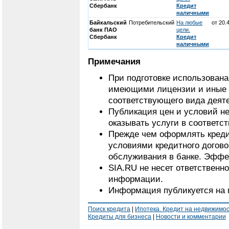
Сбербанк
Кредит
наличными
Байкальский
Потребительский
На любые
от 20.
банк ПАО
цели.
Сбербанк
Кредит
наличными
Примечания
При подготовке использован
имеющими лицензии и иные 
соответствующего вида деят
Публикация цен и условий не
оказывать услуги в соответс
Прежде чем оформлять кредит
условиями кредитного догово
обслуживания в банке. Эффек
SIA.RU не несет ответственн
информации.
Информация публикуется на 
Поиск кредита
|
Ипотека. Кредит на недвижимо
Кредиты для бизнеса
|
Новости и комментарии