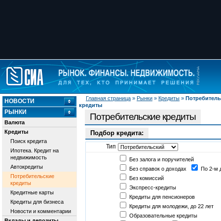
Главная страница
»
Рынки
»
Кредиты
»
Потребитель
НОВОСТИ
кредиты
РЫНКИ
Потребительские кредиты
Валюта
Кредиты
Подбор кредита:
Поиск кредита
Тип
Ипотека. Кредит на
недвижимость
Без залога и поручителей
Автокредиты
Без справок о доходах
По 2-м 
Потребительские
Без комиссий
кредиты
Экспресс-кредиты
Кредитные карты
Кредиты для пенсионеров
Кредиты для бизнеса
Кредиты для молодежи, до 22 лет
Новости и комментарии
Образовательные кредиты
Вклады и депозиты