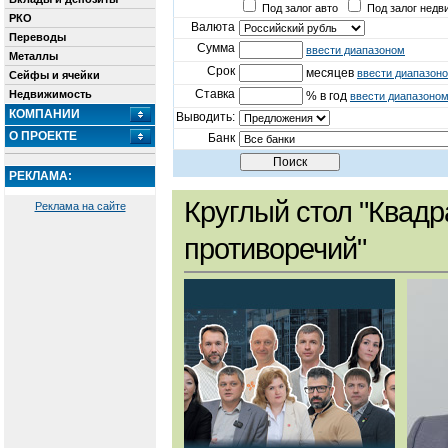
Под залог авто
Под залог недв
РКО
Валюта
Переводы
Сумма
ввести диапазоном
Металлы
Срок
месяцев
ввести диапазон
Сейфы и ячейки
Ставка
Недвижимость
% в год
ввести диапазоно
КОМПАНИИ
Выводить:
О ПРОЕКТЕ
Банк
РЕКЛАМА:
Круглый стол "Квадр
Реклама на сайте
противоречий"