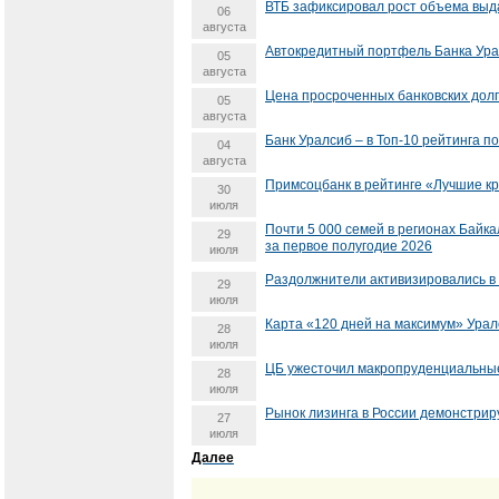
ВТБ зафиксировал рост объема выд
06
августа
Автокредитный портфель Банка Ура
05
августа
Цена просроченных банковских долг
05
августа
Банк Уралсиб – в Топ-10 рейтинга 
04
августа
Примсоцбанк в рейтинге «Лучшие к
30
июля
Почти 5 000 семей в регионах Байк
29
за первое полугодие 2026
июля
Раздолжнители активизировались в 
29
июля
Карта «120 дней на максимум» Урал
28
июля
ЦБ ужесточил макропруденциальные
28
июля
Рынок лизинга в России демонстрир
27
июля
Далее