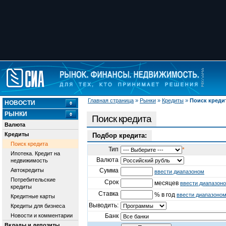
Главная страница
»
Рынки
»
Кредиты
»
Поиск креди
НОВОСТИ
РЫНКИ
Поиск кредита
Валюта
Кредиты
Подбор кредита:
Поиск кредита
Тип
*
Ипотека. Кредит на
Валюта
недвижимость
Автокредиты
Сумма
ввести диапазоном
Потребительские
Срок
месяцев
ввести диапазон
кредиты
Ставка
% в год
ввести диапазоно
Кредитные карты
Выводить:
Кредиты для бизнеса
Новости и комментарии
Банк
Вклады и депозиты