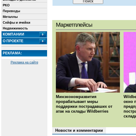
РКО
Переводы
Металлы
Сейфы и ячейки
Маркетплейсы
Недвижимость
КОМПАНИИ
О ПРОЕКТЕ
РЕКЛАМА:
Реклама на сайте
Минэкономразвития
Wildbe
прорабатывает меры
окно 
поддержки пострадавших от
предп
атак на склады Wildberries
постр
склад
Новости и комментарии