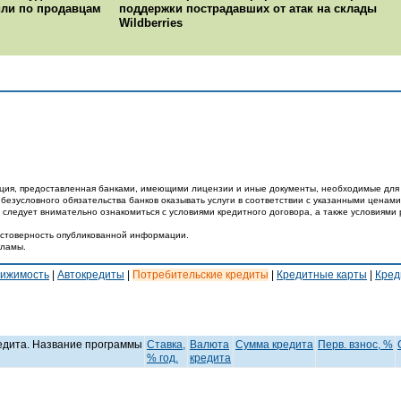
рили по продавцам
поддержки пострадавших от атак на склады
Wildberries
ция, предоставленная банками, имеющими лицензии и иные документы, необходимые для 
 безусловного обязательства банков оказывать услуги в соответствии с указанными ценами
 следует внимательно ознакомиться с условиями кредитного договора, а также условиями 
достоверность опубликованной информации.
кламы.
вижимость
|
Автокредиты
|
Потребительские кредиты
|
Кредитные карты
|
Кред
едита. Название программы
Ставка,
Валюта
Cумма кредита
Перв. взнос, %
% год.
кредита