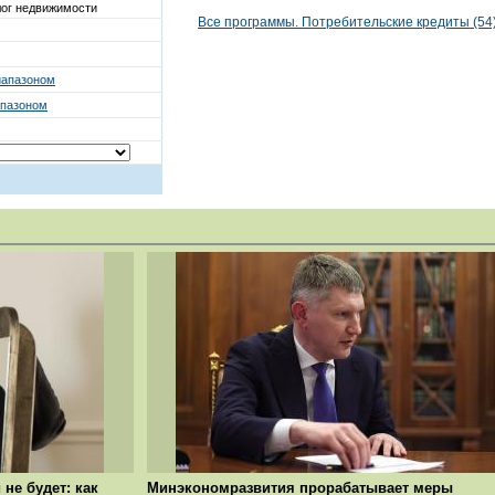
ог недвижимости
Все программы. Потребительские кредиты (54
иапазоном
апазоном
не будет: как
Минэкономразвития прорабатывает меры