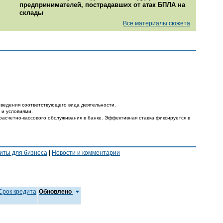
предпринимателей, пострадавших от атак БПЛА на
склады
Все материалы сюжета
ведения соответствующего вида деятельности.
 и условиями.
расчетно-кассового обслуживания в банке. Эффективная ставка фиксируется в
иты для бизнеса
|
Новости и комментарии
Срок кредита
Обновлено