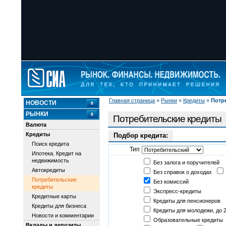
Главная страница
»
Рынки
»
Кредиты
»
Потр
НОВОСТИ
РЫНКИ
Потребительские кредиты
Валюта
Кредиты
Подбор кредита:
Поиск кредита
Тип
Ипотека. Кредит на
недвижимость
Без залога и поручителей
Автокредиты
Без справок о доходах
Потребительские
Без комиссий
кредиты
Экспресс-кредиты
Кредитные карты
Кредиты для пенсионеров
Кредиты для бизнеса
Кредиты для молодежи, до 2
Новости и комментарии
Образовательные кредиты
Вклады и депозиты