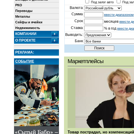
Под залог авто
Под зал
РКО
Валюта
Переводы
Сумма
ввести диапазоном
Металлы
Срок
месяцев
ввести д
Сейфы и ячейки
Ставка
Недвижимость
% в год
ввести ди
КОМПАНИИ
Выводить:
О ПРОЕКТЕ
Банк
РЕКЛАМА:
Маркетплейсы
СОБЫТИЕ
Товар пострадал, но компенсаций 