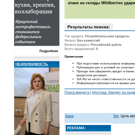
атаки на склады Wildberries уда
Результаты поиска:
Тип кредита:
Потребительские кредиты
Фильтр:
Без комиссий
Валюта кредита:
Российский рубль
Всего предложений:
0
Подробнее
Примечания
При подготовке использована информа
НЕДВИЖИМОСТЬ
Публикация цен и условий не означает
Прежде чем оформлять кредит в банке,
кредитном договоре.
SIA.RU не несет ответственности за 
Информация публикуется на правах ре
Поиск кредита
|
Ипотека. Кредит на нед
Банк
Тип
Цель кр
РЕКЛАМА: