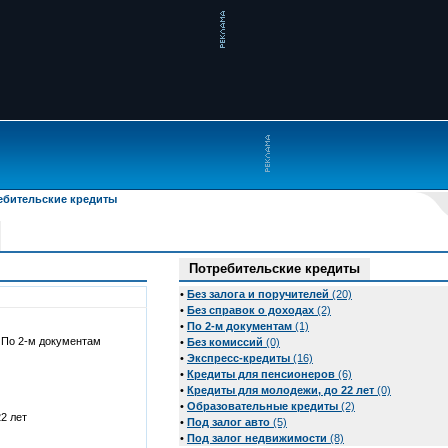
ебительские кредиты
Потребительские кредиты
•
Без залога и поручителей
(20)
•
Без справок о доходах
(2)
•
По 2-м документам
(1)
По 2-м документам
•
Без комиссий
(0)
•
Экспресс-кредиты
(16)
•
Кредиты для пенсионеров
(6)
•
Кредиты для молодежи, до 22 лет
(0)
•
Образовательные кредиты
(2)
2 лет
•
Под залог авто
(5)
•
Под залог недвижимости
(8)