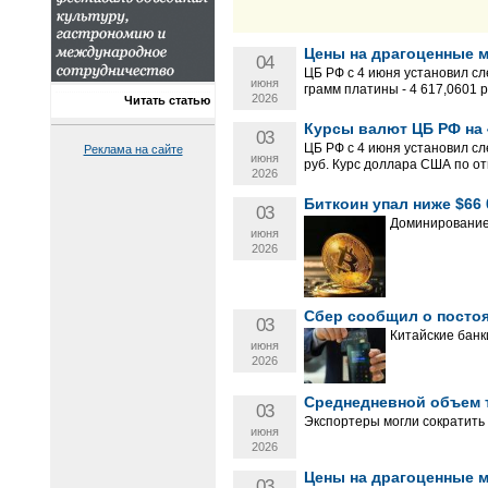
Цены на драгоценные ме
04
ЦБ РФ с 4 июня установил сл
июня
грамм платины - 4 617,0601 ру
2026
Читать статью
Курсы валют ЦБ РФ на 
03
ЦБ РФ с 4 июня установил сл
Реклама на сайте
июня
руб. Курс доллара США по от
2026
Биткоин упал ниже $66
03
Доминирование 
июня
2026
Сбер сообщил о посто
03
Китайские банк
июня
2026
Среднедневной объем т
03
Экспортеры могли сократить
июня
2026
Цены на драгоценные ме
03