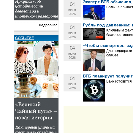
Эксперт ВТБ объяснил,
04
Больше по-наст
июня
2026
Рубль под давлением: 
Подробнее
04
Ключевым факт
июня
благосостояния
2026
СОБЫТИЕ
«Чтобы экспортеры за
04
Для поддержки 
июня
слабее.
2026
ВТБ планирует получи
04
Банк готовится 
июня
2026