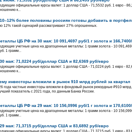
едующие официальные курсы валют: 1 доллар США - 71,5532 руб. 1 евро - 86,2
ношению к...
 10–12% более половины россиян готовы добавить в портфел
оло 12% такой сценарий рассматривают 27% опрошенных.
таллы ЦБ РФ на 30 мая: 10 091,4697 руб/1 г золота и 166,7400/
едующие учетные цена на драгоценные металлы: 1 грамм золота - 10 091,4697 
б. 1 грамм...
30 мая: 71,0224 руб/доллар США и 82,6369 руб/евро
едующие официальные курсы валют: 1 доллар США - 71,0224 руб. 1 евро - 82,6
ношению к...
ему инвесторы вложили в рынок 910 млрд рублей за квартал
026 года частные инвесторы вложили в фондовый рынок рекордные ₽910 млрд.
лучший показатель с 2021 года, по данным Банка России.
таллы ЦБ РФ на 29 мая: 10 156,0996 руб/1 г золота и 170,6100/
едующие учетные цена на драгоценные металлы: 1 грамм золота - 10 156,0996 
б. 1 грамм...
29 мая: 71,3715 руб/доллар США и 83,6892 руб/евро
едующие официальные курсы валют: 1 доллар США - 71,3715 руб. 1 евро - 83,6