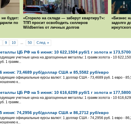
 не будет:
«Сгорело на складе — заберут квартиру?»:
«Бизнес н
ударили по
ТПП просит освободить селлеров
задолго д
Wildberries от личных долгов
иркутског
8
9
10
...
50
След. »
таллы ЦБ РФ на 6 июня: 10 622,1504 руб/1 г золота и 173,5700
едующие учетные цена на драгоценные металлы: 1 грамм золота - 10 622,1504 
б. 1 грамм...
6 июня: 73,4689 руб/доллар США и 85,5582 руб/евро
едующие официальные курсы валют: 1 доллар США - 73,4689 руб. 1 евро - 85,5
ношению к...
таллы ЦБ РФ на 5 июня: 10 616,6299 руб/1 г золота и 177,5800
едующие учетные цена на драгоценные металлы: 1 грамм золота - 10 616,6299 
б. 1 грамм...
5 июня: 74,2956 руб/доллар США и 86,2712 руб/евро
едующие официальные курсы валют: 1 доллар США - 74,2956 руб. 1 евро - 86,2
ношению к...