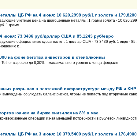
таллы ЦБ РФ на 4 июня: 10 620,2998 руб/1 г золота и 179,8200
едующие учетные цена на драгоценные металлы: 1 грамм золота - 10 620,2998 
б. 1 грамм...
4 июня: 73,3436 руб/доллар США и 85,1243 руб/евро
едующие официальные курсы валют: 1 доллар США - 73,3436 руб. 1 евро - 85,1
ношению к...
 000 на фоне бегства инвесторов в стейблкоины
Tether выросло до 8,30% – максимального уровня с конца февраля.
янных разрывах в платежной инфраструктуре между РФ и КНР
и вынуждены соблюдать баланс рисков, чтобы не попасть под вторичные санк
оргов юанем на бирже снизился на 8% в мае
 конверсионные операции из-за меньшей потребности в рублевой ликвидност
таллы ЦБ РФ на 3 июня: 10 379,5400 руб/1 г золота и 176,4900