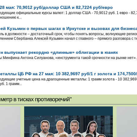
28 мая: 70,9012 руб/доллар США и 82,7224 руб/евро
едующие официальные курсы валют: 1 доллар США - 70,9012 руб. 1 евро - 82,7
ношению к...
сей Кузьмин о первых шагах в Иркутске и вызовах для бизнес
ль в должности – достаточный срок, чтобы понять вопросы, волнующие рег
лением Сбербанка Алексей Кузьмин начал с главного – прямого разговора с те
ин выпускает рекордно «длинные» облигации в юанях
ы Минфина Антона Силуанова, «инструмента такой срочности на рынке нет».
таллы ЦБ РФ на 27 мая: 10 382,9697 руб/1 г золота и 174,7500/
едующие учетные цена на драгоценные металлы: 1 грамм золота - 10 382,9697 
б. 1 грамм...
метр в тисках противоречий"