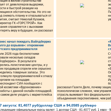
уация в жилом строительстве
п
бует от девелоперов выдержки,
э
ости и быстрой реакции на
л
яющиеся обстоятельства. Но это не
П
д снижать планку и отказываться от
н
ития, считает Николай Кузаков,
у
директор ГК «ГОРСТРОЙ». Как
пания справляется с вызовами
отерять веру в будущее, он рассказал
знес начал покидать Вайлдберриз
«
олго до взрывов»: откровение
В
утского предпринимателя
с
юле 2026 года беспилотники
С
овали несколько складов
о
йлдберриз». В результате
с
релись логистические центры, и у
к
их продавцов сгорели или серьезно
«
редились товарные запасы. Это
О
толкнуло предпринимателей к отказу
п
орговли на площадке.
И
респондент СИА пообщался с
б
ой косметики «Вдохновение»
рассказал Газете Дело, почему защи
работы с данной онлайн-площадкой.
психологически сложнее, чем управля
а самом деле уходить с маркетплейса
отрасль выживает без федерального
объединения перспективнее, чем раб
 августа: 81,4077 руб/доллар США и 94,0585 руб/евро
 следующие официальные курсы валют: 1 доллар США - 81,4077 руб. 1 евро - 94