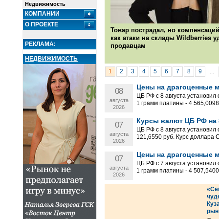
Недвижимость
КОМПАНИИ
О ПРОЕКТЕ
Товар пострадал, но компенсаций
как атаки на склады Wildberries 
РЕКЛАМА:
продавцам
НЕДВИЖИМОСТЬ
1
2
3
4
5
6
7
8
9
...
Цены на драгоценные ме
08
ЦБ РФ с 8 августа установил
августа
1 грамм платины - 4 565,0098 р
2026
Курсы валют ЦБ РФ на 8
07
ЦБ РФ с 8 августа установил
августа
121,6550 руб. Курс доллара 
2026
Цены на драгоценные ме
07
ЦБ РФ с 7 августа установил
августа
1 грамм платины - 4 507,5400 р
2026
«Се
чуд
Куза
рын