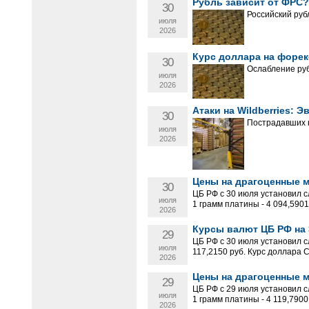
Рубль зависит от ФРС?
30
Российский руб
июля
2026
Курс доллара на форек
30
Ослабление руб
июля
2026
Атаки на Wildberries: 
30
Пострадавших н
июля
2026
Цены на драгоценные ме
30
ЦБ РФ с 30 июля установил с
июля
1 грамм платины - 4 094,5901 
2026
Курсы валют ЦБ РФ на 
29
ЦБ РФ с 30 июля установил с
июля
117,2150 руб. Курс доллара 
2026
Цены на драгоценные ме
29
ЦБ РФ с 29 июля установил с
июля
1 грамм платины - 4 119,7900 
2026