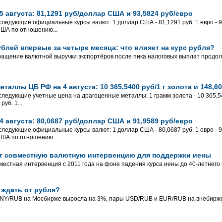
 августа: 81,1291 руб/доллар США и 93,5824 руб/евро
 следующие официальные курсы валют: 1 доллар США - 81,1291 руб. 1 евро - 93
США по отношению...
блей впервые за четыре месяца: что влияет на курс рубля?
ащение валютной выручки экспортёров после пика налоговых выплат продол
таллы ЦБ РФ на 4 августа: 10 365,5400 руб/1 г золота и 148,60
 следующие учетные цена на драгоценные металлы: 1 грамм золота - 10 365,54
уб. 1...
 августа: 80,0687 руб/доллар США и 91,9589 руб/евро
 следующие официальные курсы валют: 1 доллар США - 80,0687 руб. 1 евро - 91
США по отношению...
т совместную валютную интервенцию для поддержки иены
местная интервенция с 2011 года на фоне падения курса иены до 40-летнего
 ждать от рубля?
CNY/RUB на Мосбирже выросла на 3%, пары USD/RUB и EUR/RUB на внебиржев
.