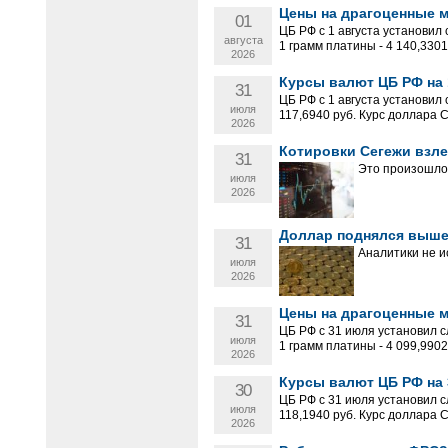
Цены на драгоценные ме
01
ЦБ РФ с 1 августа установил
августа
1 грамм платины - 4 140,3301 р
2026
Курсы валют ЦБ РФ на 1
31
ЦБ РФ с 1 августа установил
июля
117,6940 руб. Курс доллара 
2026
Котировки Сегежи взле
31
Это произошло 
июля
2026
Доллар поднялся выше
31
Аналитики не и
июля
2026
Цены на драгоценные ме
31
ЦБ РФ с 31 июля установил с
июля
1 грамм платины - 4 099,9902 
2026
Курсы валют ЦБ РФ на 
30
ЦБ РФ с 31 июля установил с
июля
118,1940 руб. Курс доллара 
2026