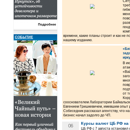
Сит
тре
гибк
мен
пово
разв
Подробнее
ген
ком
времени, какие планы строит и как не п
СОБЫТИЕ
нашему изданию.
«Би
зад
ирк
В и
атак
«Ва
заго
мног
пов
под
от т
Кор
сооснователем Лаборатории Байкальск
Евгением Гришкевичем, имевшим опыт 
Собеседник рассказал агентству, что н
бизнес начал задолго до ЧП.
Курсы валют ЦБ РФ на 7
06
ЦБ РФ с 7 августа установил