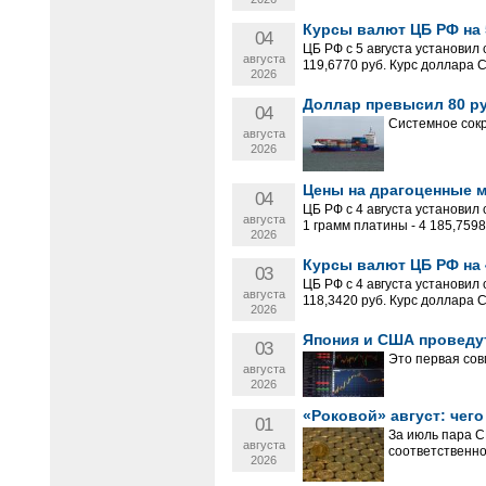
Курсы валют ЦБ РФ на 5
04
ЦБ РФ с 5 августа установил
августа
119,6770 руб. Курс доллара 
2026
Доллар превысил 80 ру
04
Системное сокр
августа
2026
Цены на драгоценные ме
04
ЦБ РФ с 4 августа установил
августа
1 грамм платины - 4 185,7598 р
2026
Курсы валют ЦБ РФ на 4
03
ЦБ РФ с 4 августа установил
августа
118,3420 руб. Курс доллара 
2026
Япония и США проведу
03
Это первая сов
августа
2026
«Роковой» август: чего
01
За июль пара 
августа
соответственно
2026