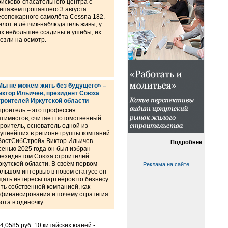
оисково-спасательного центра с
кипажем пропавшего 3 августа
есопожарного самолёта Cessna 182.
илот и лётчик-наблюдатель живы, у
их небольшие ссадины и ушибы, их
везли на осмотр.
Мы не можем жить без будущего» –
иктор Ильичев, президент Союза
троителей Иркутской области
троитель – это профессия
птимистов, считает потомственный
троитель, основатель одной из
рупнейших в регионе группы компаний
ВостСибСтрой» Виктор Ильичев.
Подробнее
сенью 2025 года он был избран
резидентом Союза строителей
ркутской области. В своём первом
Реклама на сайте
ольшом интервью в новом статусе он
щать интересы партнёров по бизнесу
ть собственной компанией, как
 финансирования и почему стратегия
ота в одиночку.
,0585 руб. 10 китайских юаней -