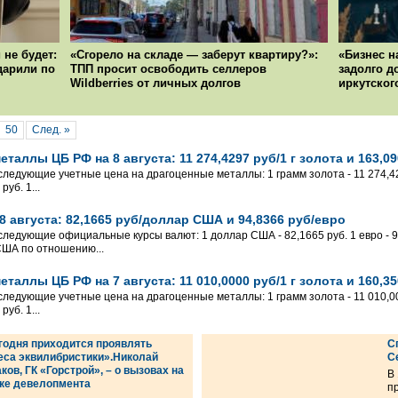
 не будет:
«Сгорело на складе — заберут квартиру?»:
«Бизнес н
ударили по
ТПП просит освободить селлеров
задолго д
Wildberries от личных долгов
иркутског
50
След. »
таллы ЦБ РФ на 8 августа: 11 274,4297 руб/1 г золота и 163,09
 следующие учетные цена на драгоценные металлы: 1 грамм золота - 11 274,42
уб. 1...
 августа: 82,1665 руб/доллар США и 94,8366 руб/евро
 следующие официальные курсы валют: 1 доллар США - 82,1665 руб. 1 евро - 94
США по отношению...
таллы ЦБ РФ на 7 августа: 11 010,0000 руб/1 г золота и 160,35
 следующие учетные цена на драгоценные металлы: 1 грамм золота - 11 010,00
уб. 1...
годня приходится проявлять
С
еса эквилибристики».Николай
C
ков, ГК «Горстрой», – о вызовах на
В
ке девелопмента
п