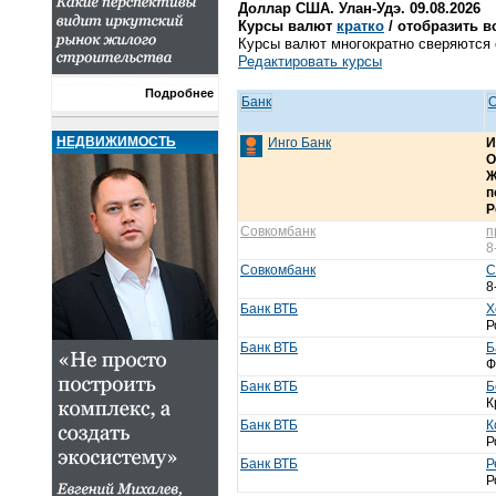
Доллар США. Улан-Удэ. 09.08.2026
Курсы валют
кратко
/ отобразить в
Курсы валют многократно сверяются с
Редактировать курсы
Подробнее
Банк
О
НЕДВИЖИМОСТЬ
Инго Банк
И
О
Ж
п
Р
Совкомбанк
п
8
Совкомбанк
С
8
Банк ВТБ
Х
Р
Банк ВТБ
Б
Ф
Банк ВТБ
Б
К
Банк ВТБ
К
Р
Банк ВТБ
Р
Р