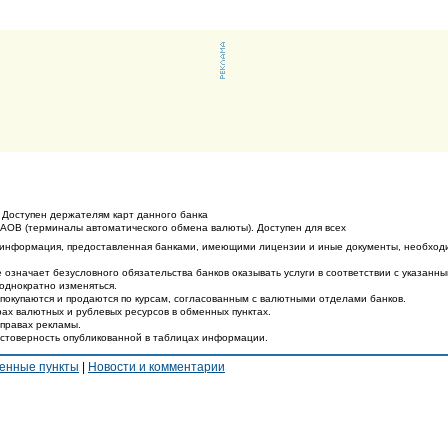
 Доступен держателям карт данного банка
ТАОВ (терминалы автоматического обмена валюты). Доступен для всех
 информация, предоставленная банками, имеющими лицензии и иные документы, необход
 означает безусловного обязательства банков оказывать услуги в соответствии с указанн
еоднократно изменяться.
покупаются и продаются по курсам, согласованным с валютными отделами банков.
ах валютных и рублевых ресурсов в обменных пунктах.
 правах рекламы.
остоверность опубликованной в таблицах информации.
енные пункты
|
Новости и комментарии