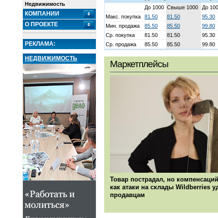
Недвижимость
До 1000
Свыше 1000
До 10
КОМПАНИИ
Макс. покупка
81.50
81.50
95.30
О ПРОЕКТЕ
Мин. продажа
85.50
85.50
99.80
Ср. покупка
81.50
81.50
95.30
РЕКЛАМА:
Ср. продажа
85.50
85.50
99.80
НЕДВИЖИМОСТЬ
Маркетплейсы
Товар пострадал, но компенсаций
как атаки на склады Wildberries 
продавцам