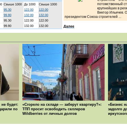
потомственный ст
00
Свыше 1000
До 1000
Свыше 1000
крупнейших в рег
95.30
122.00
122.00
Виктор Ильичев. 
99.80
132.00
132.00
президентом Союза строителей ...
95.30
122.00
122.00
99.80
132.00
132.00
Далее
 не будет:
«Сгорело на складе — заберут квартиру?»:
«Бизнес н
ударили по
ТПП просит освободить селлеров
задолго д
Wildberries от личных долгов
иркутског