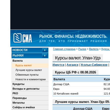
Главная страница
»
Рынки
»
Валюта
»
Курсы
НОВОСТИ
РЫНКИ
Курсы валют. Улан-Удэ
Валюта
Иркутск
|
Ангарск
|
Усолье-Сибирское
|
Курсы валют
Лучшие курсы валют
Курсы ЦБ РФ с 08.08.2026
Обменные пункты
Валюта
Кур
Новости и комментарии
Кредиты
Доллар США
82.1
Вклады и депозиты
Евро
94.8
РКО
10 Китайских юаней
121.
Переводы
Лучшие курсы валют. Улан-Удэ 09.
Металлы
Сейфы и ячейки
Доллар США
Евро