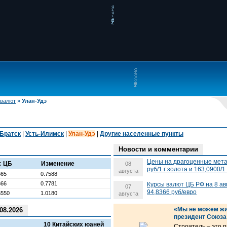
 валют
»
Улан-Удэ
Братск
|
Усть-Илимск
|
Улан-Удэ
|
Другие населенные пункты
Новости и комментарии
Цены на драгоценные метал
с ЦБ
Изменение
08
руб/1 г золота и 163,0900/1
августа
665
0.7588
366
0.7781
Курсы валют ЦБ РФ на 8 ав
07
94,8366 руб/евро
6550
1.0180
августа
«Мы не можем жи
08.2026
президент Союза
10 Китайских юаней
Строитель – это 