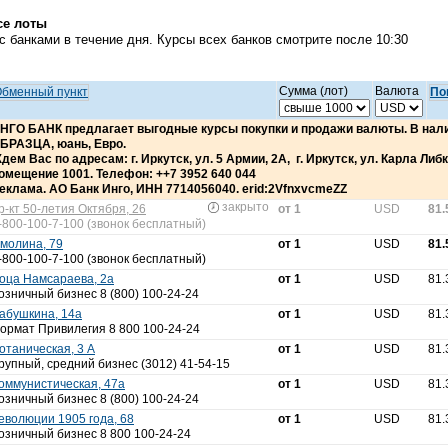
се лоты
 банками в течение дня. Курсы всех банков смотрите после 10:30
Сумма (лот)
Валюта
бменный пункт
По
НГО БАНК предлагает выгодные курсы покупки и продажи валюты. В н
БРАЗЦА, юань, Евро.
дем Вас по адресам: г. Иркутск, ул. 5 Армии, 2А, г. Иркутск, ул. Карла Либкн
омещение 1001. Телефон: ++7 3952 640 044
еклама. АО Банк Инго, ИНН 7714056040. erid:2VfnxvcmeZZ
закрыто
р-кт 50-летия Октября, 26
от 1
USD
81.
-800-100-7-100 (звонок бесплатный)
молина, 79
от 1
USD
81.
-800-100-7-100 (звонок бесплатный)
оца Намсараева, 2а
от 1
USD
81.
озничный бизнес 8 (800) 100-24-24
абушкина, 14а
от 1
USD
81.
ормат Привилегия 8 800 100-24-24
отаническая, 3 А
от 1
USD
81.
рупный, средний бизнес (3012) 41-54-15
оммунистическая, 47а
от 1
USD
81.
озничный бизнес 8 (800) 100-24-24
еволюции 1905 года, 68
от 1
USD
81.
озничный бизнес 8 800 100-24-24