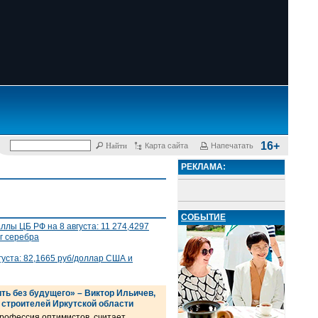
16+
Карта сайта
Напечатать
РЕКЛАМА:
СОБЫТИЕ
лы ЦБ РФ на 8 августа: 11 274,4297
 г серебра
густа: 82,1665 руб/доллар США и
ть без будущего» – Виктор Ильичев,
 строителей Иркутской области
профессия оптимистов, считает