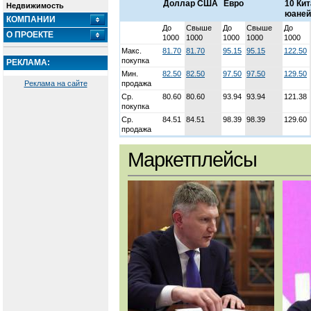
Доллар США
Евро
10 Ки
Недвижимость
юаней
КОМПАНИИ
До
Свыше
До
Свыше
До
О ПРОЕКТЕ
1000
1000
1000
1000
1000
Макс.
81.70
81.70
95.15
95.15
122.50
покупка
РЕКЛАМА:
Мин.
82.50
82.50
97.50
97.50
129.50
Реклама на сайте
продажа
Ср.
80.60
80.60
93.94
93.94
121.38
покупка
Ср.
84.51
84.51
98.39
98.39
129.60
продажа
Маркетплейсы