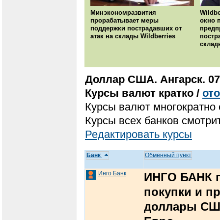
Минэкономразвития
Wildbe
прорабатывает меры
окно 
поддержки пострадавших от
предп
атак на склады Wildberries
постр
склад
Доллар США. Ангарск. 07
Курсы валют кратко /
от
Курсы валют многократно 
Курсы всех банков смотрит
Редактировать курсы
Банк
Обменный пункт
Инго Банк
ИНГО БАНК п
покупки и п
доллары СШ