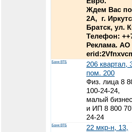
Евро.
Ждем Вас по 
2А, г. Иркутс
Братск, ул. 
Телефон: ++7
Реклама. АО 
erid:2Vfnxv
Банк ВТБ
206 квартал, 
пом. 200
Физ. лица 8 8
100-24-24,
малый бизне
и ИП 8 800 70
24-24
Банк ВТБ
22 мкр-н, 13,