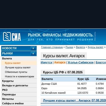
Главная страница
»
Рынки
»
Валюта
»
Курсы валют
НОВОСТИ
РЫНКИ
Курсы валют. Ангарск
Валюта
Иркутск
|
Ангарск
|
Усолье-Сибирское
|
Братск
Курсы валют
Лучшие курсы валют
Обменные пункты
Курсы ЦБ РФ с 07.08.2026
Новости и комментарии
Валюта
Курс ЦБ
Измен
Кредиты
Доллар США
81.4077
0.4784
Вклады и депозиты
Евро
94.0585
0.8684
РКО
10 Китайских юаней
120.6370
0.9530
Переводы
Металлы
Лучшие курсы валют . Ангарск 07.08.202
Сейфы и ячейки