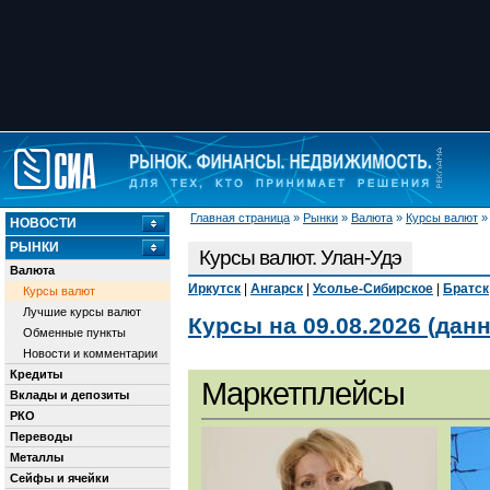
Главная страница
»
Рынки
»
Валюта
»
Курсы валют
НОВОСТИ
РЫНКИ
Курсы валют. Улан-Удэ
Валюта
Иркутск
|
Ангарск
|
Усолье-Сибирское
|
Братск
Курсы валют
Лучшие курсы валют
Курсы на 09.08.2026 (дан
Обменные пункты
Новости и комментарии
Кредиты
Маркетплейсы
Вклады и депозиты
РКО
Переводы
Металлы
Сейфы и ячейки