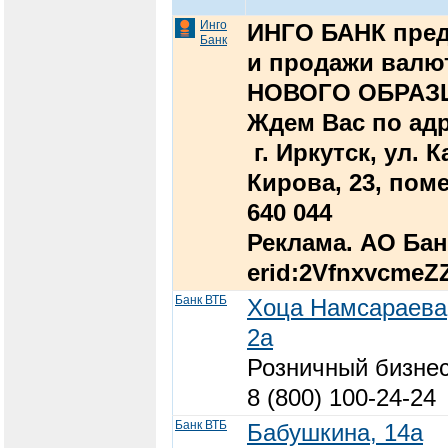
Инго
ИНГО БАНК пред
Банк
и продажи валю
НОВОГО ОБРАЗЦ
Ждем Вас по адре
г. Иркутск, ул. К
Кирова, 23, пом
640 044
Реклама. АО Бан
erid:2VfnxvcmeZ
Банк ВТБ
Хоца Намсараева
2а
Розничный бизне
8 (800) 100-24-24
Банк ВТБ
Бабушкина, 14а