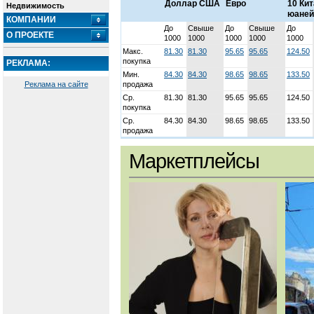
Доллар США
Евро
10 Ки
Недвижимость
юаней
КОМПАНИИ
До
Свыше
До
Свыше
До
О ПРОЕКТЕ
1000
1000
1000
1000
1000
Макс.
81.30
81.30
95.65
95.65
124.50
покупка
РЕКЛАМА:
Мин.
84.30
84.30
98.65
98.65
133.50
Реклама на сайте
продажа
Ср.
81.30
81.30
95.65
95.65
124.50
покупка
Ср.
84.30
84.30
98.65
98.65
133.50
продажа
Маркетплейсы