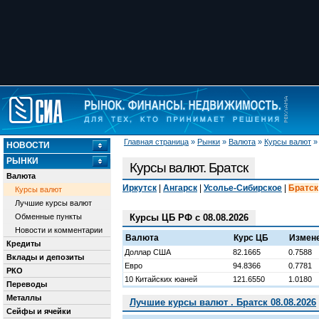
Главная страница
»
Рынки
»
Валюта
»
Курсы валют
НОВОСТИ
РЫНКИ
Курсы валют. Братск
Валюта
Иркутск
|
Ангарск
|
Усолье-Сибирское
|
Братск
Курсы валют
Лучшие курсы валют
Обменные пункты
Курсы ЦБ РФ с 08.08.2026
Новости и комментарии
Валюта
Курс ЦБ
Измен
Кредиты
Доллар США
82.1665
0.7588
Вклады и депозиты
Евро
94.8366
0.7781
РКО
10 Китайских юаней
121.6550
1.0180
Переводы
Металлы
Лучшие курсы валют . Братск 08.08.2026
Сейфы и ячейки