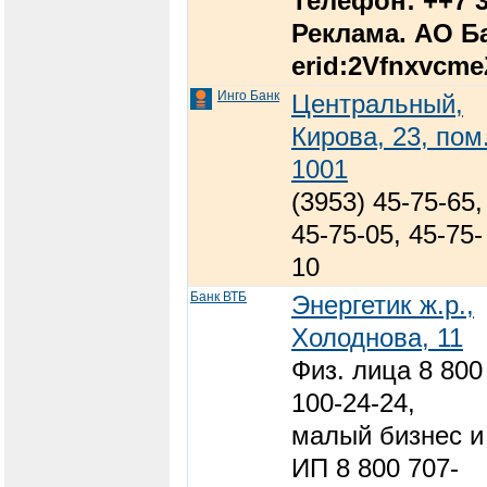
Телефон: ++7 3
Реклама. АО Ба
erid:2Vfnxvcm
Инго Банк
Центральный,
Кирова, 23, пом
1001
(3953) 45-75-65,
45-75-05, 45-75-
10
Банк ВТБ
Энергетик ж.р.,
Холоднова, 11
Физ. лица 8 800
100-24-24,
малый бизнес и
ИП 8 800 707-