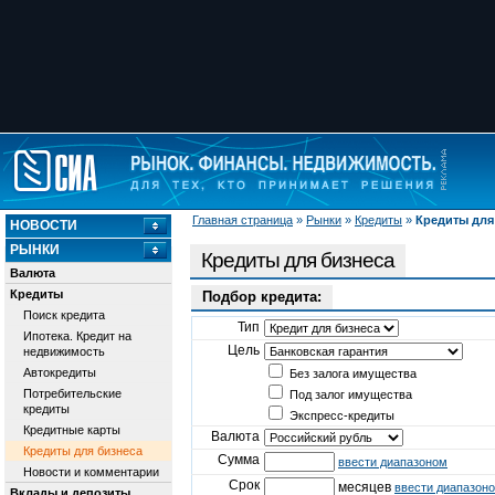
Главная страница
»
Рынки
»
Кредиты
»
Кредиты для
НОВОСТИ
РЫНКИ
Кредиты для бизнеса
Валюта
Кредиты
Подбор кредита:
Поиск кредита
Тип
Ипотека. Кредит на
Цель
недвижимость
Автокредиты
Без залога имущества
Потребительские
Под залог имущества
кредиты
Экспресс-кредиты
Кредитные карты
Валюта
Кредиты для бизнеса
Сумма
ввести диапазоном
Новости и комментарии
Срок
месяцев
ввести диапазон
Вклады и депозиты