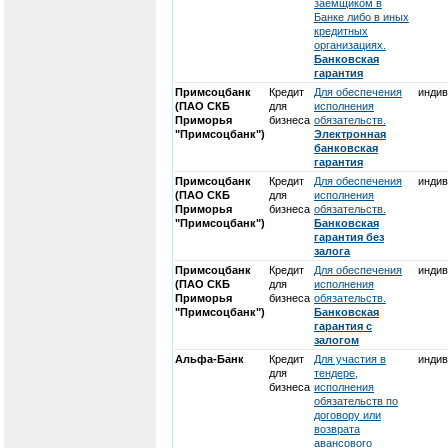
заемщиком в
Банке либо в иных
кредитных
организациях.
Банковская
гарантия
Примсоцбанк
Кредит
Для обеспечения
индив
(ПАО СКБ
для
исполнения
Приморья
бизнеса
обязательств.
"Примсоцбанк")
Электронная
банковская
гарантия
Примсоцбанк
Кредит
Для обеспечения
индив
(ПАО СКБ
для
исполнения
Приморья
бизнеса
обязательств.
"Примсоцбанк")
Банковская
гарантия без
залога
Примсоцбанк
Кредит
Для обеспечения
индив
(ПАО СКБ
для
исполнения
Приморья
бизнеса
обязательств.
"Примсоцбанк")
Банковская
гарантия с
залогом
Альфа-Банк
Кредит
Для участия в
индив
для
тендере,
бизнеса
исполнения
обязательств по
договору или
возврата
авансового