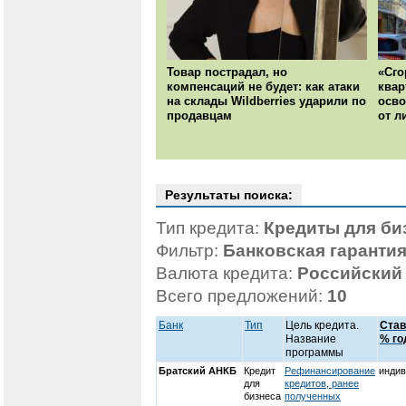
Товар пострадал, но
«Сго
компенсаций не будет: как атаки
квар
на склады Wildberries ударили по
осво
продавцам
от л
Результаты поиска:
Тип кредита:
Кредиты для би
Фильтр:
Банковская гаранти
Валюта кредита:
Российский
Всего предложений:
10
Банк
Тип
Цель кредита.
Став
Название
% го
программы
Братский АНКБ
Кредит
Рефинансирование
индив
для
кредитов, ранее
бизнеса
полученных