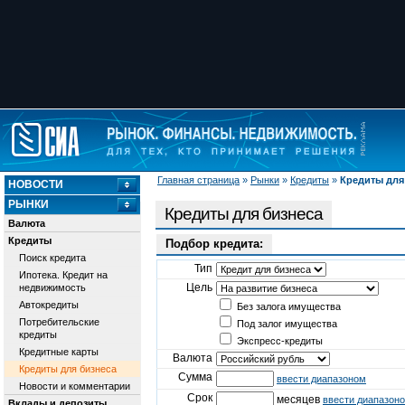
Главная страница
»
Рынки
»
Кредиты
»
Кредиты для
НОВОСТИ
РЫНКИ
Кредиты для бизнеса
Валюта
Кредиты
Подбор кредита:
Поиск кредита
Тип
Ипотека. Кредит на
Цель
недвижимость
Автокредиты
Без залога имущества
Потребительские
Под залог имущества
кредиты
Экспресс-кредиты
Кредитные карты
Валюта
Кредиты для бизнеса
Сумма
ввести диапазоном
Новости и комментарии
Срок
месяцев
ввести диапазон
Вклады и депозиты