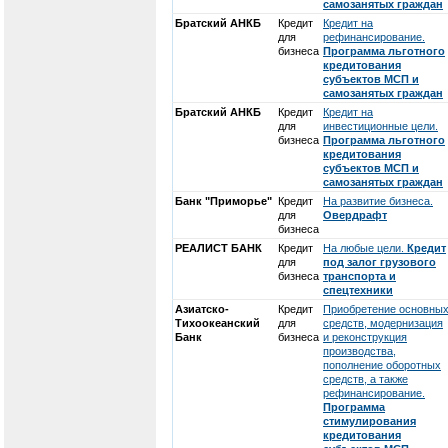
самозанятых граждан
Братский АНКБ
Кредит
Кредит на
для
рефинансирование.
бизнеса
Программа льготного
кредитования
субъектов МСП и
самозанятых граждан
Братский АНКБ
Кредит
Кредит на
для
инвестиционные цели.
бизнеса
Программа льготного
кредитования
субъектов МСП и
самозанятых граждан
Банк "Приморье"
Кредит
На развитие бизнеса.
для
Овердрафт
бизнеса
РЕАЛИСТ БАНК
Кредит
На любые цели.
Кредит
для
под залог грузового
бизнеса
транспорта и
спецтехники
Азиатско-
Кредит
Приобретение основны
Тихоокеанский
для
средств, модернизация
Банк
бизнеса
и реконструкция
производства,
пополнение оборотных
средств, а также
рефинансирование.
Программа
стимулирования
кредитования