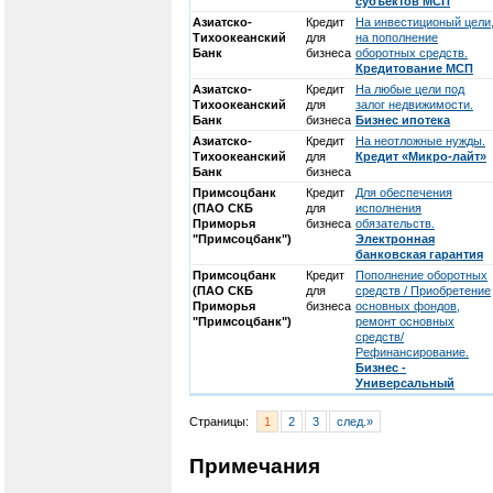
субъектов МСП
Азиатско-
Кредит
На инвестиционый цели
Тихоокеанский
для
на пополнение
Банк
бизнеса
оборотных средств.
Кредитование МСП
Азиатско-
Кредит
На любые цели под
Тихоокеанский
для
залог недвижимости.
Банк
бизнеса
Бизнес ипотека
Азиатско-
Кредит
На неотложные нужды.
Тихоокеанский
для
Кредит «Микро-лайт»
Банк
бизнеса
Примсоцбанк
Кредит
Для обеспечения
(ПАО СКБ
для
исполнения
Приморья
бизнеса
обязательств.
"Примсоцбанк")
Электронная
банковская гарантия
Примсоцбанк
Кредит
Пополнение оборотных
(ПАО СКБ
для
средств / Приобретение
Приморья
бизнеса
основных фондов,
"Примсоцбанк")
ремонт основных
средств/
Рефинансирование.
Бизнес -
Универсальный
Страницы:
1
2
3
след.»
Примечания