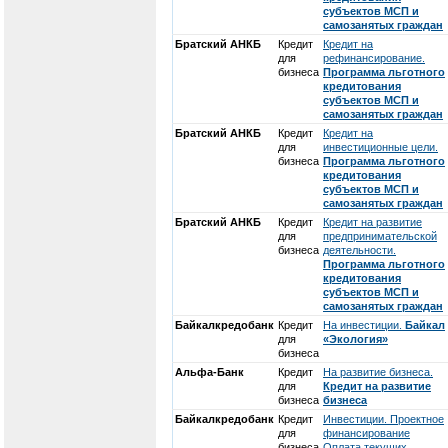
субъектов МСП и
самозанятых граждан
Братский АНКБ
Кредит
Кредит на
для
рефинансирование.
бизнеса
Программа льготного
кредитования
субъектов МСП и
самозанятых граждан
Братский АНКБ
Кредит
Кредит на
для
инвестиционные цели.
бизнеса
Программа льготного
кредитования
субъектов МСП и
самозанятых граждан
Братский АНКБ
Кредит
Кредит на развитие
для
предпринимательской
бизнеса
деятельности.
Программа льготного
кредитования
субъектов МСП и
самозанятых граждан
Байкалкредобанк
Кредит
На инвестиции.
Байкал
для
«Экология»
бизнеса
Альфа-Банк
Кредит
На развитие бизнеса.
для
Кредит на развитие
бизнеса
бизнеса
Байкалкредобанк
Кредит
Инвестиции. Проектное
для
финансирование
бизнеса
Оплата текущих