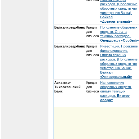
расходов. (Пополнение
оборотных средств -по
усмотрению Банка).
Байкал
«Доверительный»
Байкалкредобанк
Кредит
Пополнение оборотных
для
средств. Оплата
бизнеса
текущих расходов..
Овердрафт «Особый»
Байкалкредобанк
Кредит
Инвестиции. Проектное
для
финансирование.
бизнеса
Оплата текущих
расходов. (Пополнение
оборотных средств -по
усмотрению Банка).
Байкал
«Универсальный»
Азиатско-
Кредит
На пополнение
Тихоокеанский
для
оборотных средств,
Банк
бизнеса
оплату текущих
расходов.
Бизнес-
оборот