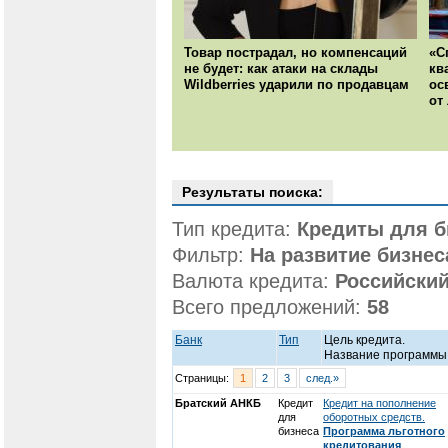
Товар пострадал, но компенсаций
«С
не будет: как атаки на склады
кв
Wildberries ударили по продавцам
ос
от
Результаты поиска:
Тип кредита:
Кредиты для б
Фильтр:
На развитие бизнес
Валюта кредита:
Российский
Всего предложений:
58
Банк
Тип
Цель кредита.
Название программы
Страницы:
1
2
3
след.»
Братский АНКБ
Кредит
Кредит на пополнение
для
оборотных средств.
бизнеса
Программа льготного
кредитования