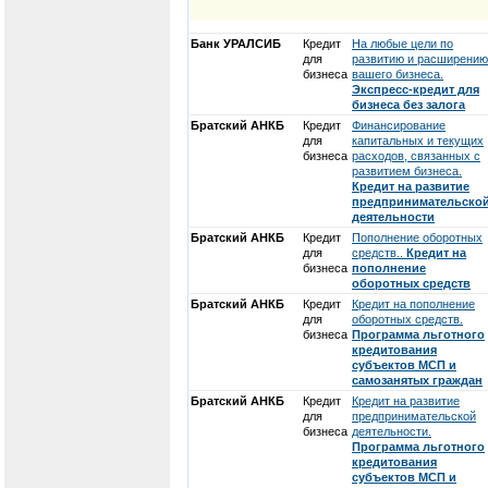
Банк УРАЛСИБ
Кредит
На любые цели по
для
развитию и расширению
бизнеса
вашего бизнеса.
Экспресс-кредит для
бизнеса без залога
Братский АНКБ
Кредит
Финансирование
для
капитальных и текущих
бизнеса
расходов, связанных с
развитием бизнеса.
Кредит на развитие
предпринимательско
деятельности
Братский АНКБ
Кредит
Пополнение оборотных
для
средств..
Кредит на
бизнеса
пополнение
оборотных средств
Братский АНКБ
Кредит
Кредит на пополнение
для
оборотных средств.
бизнеса
Программа льготного
кредитования
субъектов МСП и
самозанятых граждан
Братский АНКБ
Кредит
Кредит на развитие
для
предпринимательской
бизнеса
деятельности.
Программа льготного
кредитования
субъектов МСП и