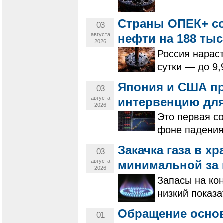
Страны ОПЕК+ со
03
августа
нефти на 188 тыс
2026
Россия нараст
сутки — до 9,
Япония и США п
03
августа
интервенцию дл
2026
Это первая со
фоне падения
Закачка газа в х
03
августа
минимальной за 
2026
Запасы на ко
низкий показа
Обращение основ
01