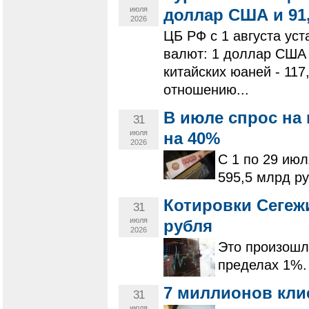
июля
доллар США и 91,
2026
ЦБ РФ с 1 августа у
валют: 1 доллар США -
китайских юаней - 11
отношению...
В июле спрос на
31
июля
на 40%
2026
С 1 по 29 июл
595,5 млрд ру
Котировки Сегежи
31
июля
рубля
2026
Это произошл
пределах 1%.
7 миллионов кли
31
июля