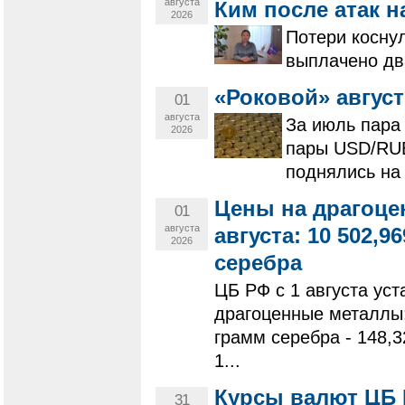
августа
Ким после атак н
2026
Потери косну
выплачено дв
«Роковой» август
01
августа
За июль пара
2026
пары USD/RUB
поднялись на 
Цены на драгоце
01
августа
августа: 10 502,96
2026
серебра
ЦБ РФ с 1 августа ус
драгоценные металлы: 
грамм серебра - 148,3
1...
Курсы валют ЦБ Р
31