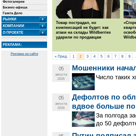
Фотогалереи
Бизнес-афиша
Газета Дело
РЫНКИ
Товар пострадал, но
«Сгор
КОМПАНИИ
компенсаций не будет: как
кварт
атаки на склады Wildberries
освоб
О ПРОЕКТЕ
ударили по продавцам
Wildbe
РЕКЛАМА:
Реклама на сайте
« Пред.
1
2
3
4
5
6
7
8
9
Мошенники начал
05
августа
Число таких х
2026
Дефолтов по обл
05
августа
вдвое больше по
2026
За полгода за
до 50 дефолт
Путин подписал 