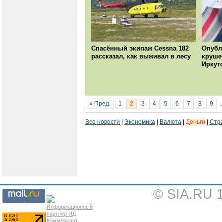
Спасённый экипаж Cessna 182
Опубл
рассказал, как выживал в лесу
круше
Иркут
« Пред.
1
2
3
4
5
6
7
8
9
Все новости
|
Экономика
|
Валюта
|
Деньги
|
Стр
© SIA.RU 