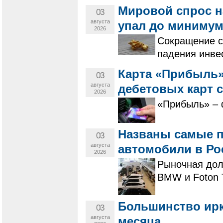
Мировой спрос н
03
августа
упал до минимума
2026
Сокращение с
падения инве
Карта «Прибыль»
03
августа
дебетовых карт с
2026
«Прибыль» – 
Названы самые 
03
августа
автомобили в Ро
2026
Рыночная дол
BMW и Foton 
Большинство ирк
03
августа
месяца