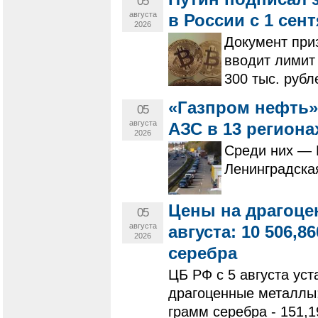
05
августа
в России с 1 сен
2026
Документ при
вводит лимит
300 тыс. рубл
«Газпром нефть»
05
августа
АЗС в 13 региона
2026
Среди них — 
Ленинградска
Цены на драгоце
05
августа
августа: 10 506,86
2026
серебра
ЦБ РФ с 5 августа ус
драгоценные металлы: 
грамм серебра - 151,1