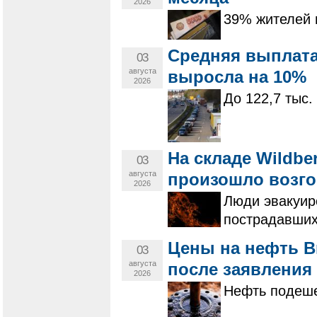
2026
39% жителей 
Средняя выплата
03
августа
выросла на 10%
2026
До 122,7 тыс.
На складе Wildbe
03
августа
произошло возго
2026
Люди эвакуир
пострадавших
Цены на нефть B
03
августа
после заявления
2026
Нефть подеше