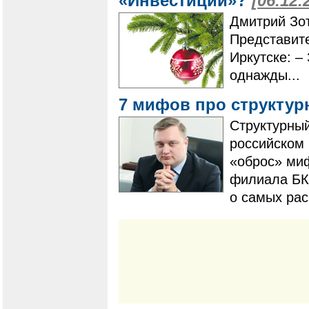
«Инвестиции»?
[06.12.
Дмитрий Зот
Представите
Иркутске: 
однажды...
7 мифов про структу
Структурный
российском 
«оброс» миф
филиала БК
о самых рас