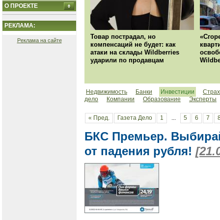
О ПРОЕКТЕ
РЕКЛАМА:
Товар пострадал, но
«Сгор
Реклама на сайте
компенсаций не будет: как
кварт
атаки на склады Wildberries
освоб
ударили по продавцам
Wildbe
Недвижимость
Банки
Инвестиции
Страх
дело
Компании
Образование
Эксперты
« Пред.
Газета Дело
1
...
5
6
7
БКС Премьер. Выбира
от падения рубля!
[21.