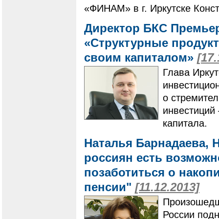
«ФИНАМ» в г. Иркутске Конс
Директор БКС Премьер
«Структурные продукты
своим капиталом»
[17.
Глава Иркут
инвестицион
о стремите
инвестиций 
капитала.
Наталья Барнадаева, 
россиян есть возможно
позаботиться о накоп
пенсии"
[11.12.2013]
Произошедш
России подн