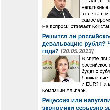
осталось – 
негативные 
это, что в 
самое врем
На вопросы отвечает Конста
Решится ли российско
девальвацию рубля? Чт
года?
[20.05.2013]
В свете явн
российское 
будет с руб
ближайшие п
и EUR? На в
Компании Альпари.
Рецессия или напугал
экономики серьезно з