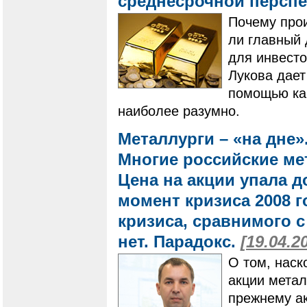
среднесрочной персп
Почему прои
ли главный 
для инвест
Лукова дает
помощью ка
наиболее разумно.
Металлурги – «на дне
Многие российские ме
Цена на акции упала 
момент кризиса 2008 г
кризиса, сравнимого с
нет. Парадокс.
[19.04.2
О том, наск
акции метал
прежнему ак