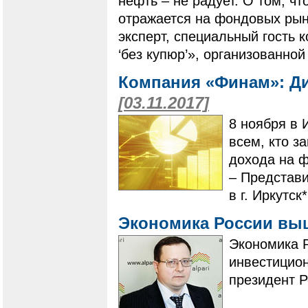
нефть – не радует. О том, чт
отражается на фондовых рын
эксперт, специальный гость 
‘без купюр’», организованн
Компания «Финам»: Ди
[03.11.2017]
8 ноября в 
всем, кто з
дохода на 
– Представ
в г. Иркутск*
Экономика России вы
Экономика Р
инвестицион
президент 