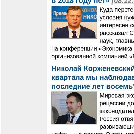
в 2018 году нет»
[08.12
Куда перете
условия ну
интересен с
рассказал С
наук, глав
на конференции «Экономика 2
организованной компанией 
Николай Корженевский:
квартала мы наблюдае
последние лет восем
Мировая эко
рецессии до
законодате
Россия отвя
развивающих