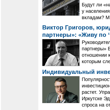
Будут ли «н
у населения
вкладам? М
Виктор Григоров, юри
партнеры»: «Живу по 
​​​​​​​Руков
партнеры» В
отношении к
которым сле
Индивидуальный инв
Популярнос
инвестицион
растет. Уп
Иркутске Эд
спроса на о