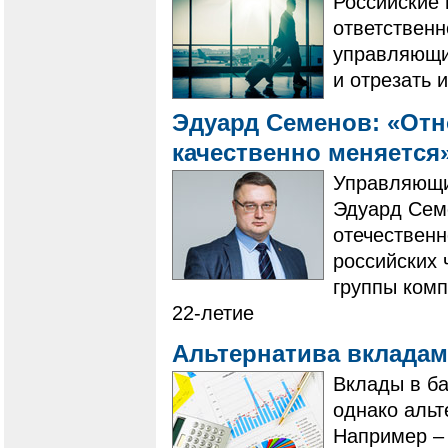
Российские 
ответственн
управляющи
и отрезать 
Эдуард Семенов: «От
качественно меняется
​​​​​​​Управ
Эдуард Семё
отечественн
российских 
группы комп
22-летие
Альтернатива вкладам
​​​​​​​Вклад
однако альт
Например – 