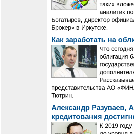
таких вложе
аналитик по
Богатырёв, директор официа
Брокер» в Иркутске.
Как заработать на об
Что сегодня
облигация б
государстве
дополнител
Рассказыва
представительства АО «ФИНА
Тютрин.
Александр Разуваев, 
кредитования достигне
​​​​​​​К 201
до уровня в