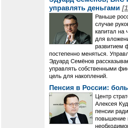
управлять деньгами
[
Раньше росс
случае руко
капитал на 
для вложени
развитием ф
постепенно меняться. Упра
Эдуард Семёнов рассказывает
управлять собственными фин
цель для накоплений.
Пенсия в России: бол
Центр страт
Алексея Ку
пенсии ради
повышение п
необходимог