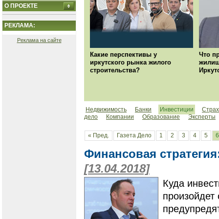
О ПРОЕКТЕ
РЕКЛАМА:
Реклама на сайте
Какие перспективы у
Что п
иркутского рынка жилого
жилищ
строительства?
Иркут
Недвижимость
Банки
Инвестиции
Страх
дело
Компании
Образование
Эксперты
« Пред.
Газета Дело
1
2
3
4
5
6
Финансовая стратегия
[13.04.2018]
Куда инвес
произойдет 
предупредят