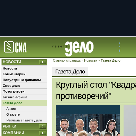
Главная страница
»
Новости
»
Газета Дело
НОВОСТИ
Новости
Газета Дело
Комментарии
Популярные финансы
Круглый стол "Квадр
Свое дело
Фотогалереи
противоречий"
Бизнес-афиша
Газета Дело
Архив
О газете
Реклама в Газете Дело
РЫНКИ
КОМПАНИИ