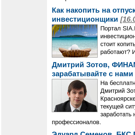
Как накопить на отпус
инвестиционщики
[16.
Портал SIA.
инвестицион
стоит копить
работают? И
Дмитрий Зотов, ФИНАМ
зарабатывайте с нам
На бесплат
Дмитрий Зо
Красноярске
текущей сит
заработать 
профессионалов.
Эдуард Семенов, БКС 