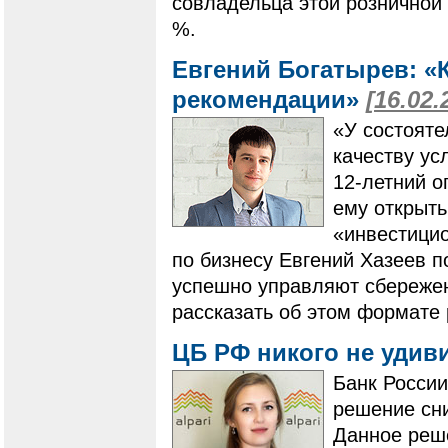
совладельца этой розничной 
%.
Евгений Богатырев: «
рекомендации»
[16.02.
«У состоят
качеству ус
12-летний 
ему открыт
«инвестицио
по бизнесу Евгений Хазеев 
успешно управляют сбережен
рассказать об этом формате 
ЦБ РФ никого не удив
Банк России
решение сни
Данное реш