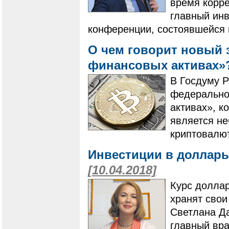
время корр
главный инв
конференции, состоявшейся в
О чем говорит новый
финансовых активах
В Госдуму Р
федерально
активах», к
является н
криптовалют
Инвестиции в доллары
[10.04.2018]
Курс доллар
хранят свои
Светлана Да
главный вра