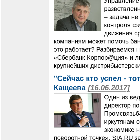
Управление
разветвленн
– задача не
контроля фи
движения ср
компаниям может помочь бан
это работает? Разбираемся 
«Сбербанк Корпор@ция» и л
крупнейших дистрибьютерски
"Сейчас кто успел - то
Кащеева
[16.06.2017]
Один из ве
директор по
Промсвязьб
иркутянам о
экономике н
поворотной точке». SIA.RU з