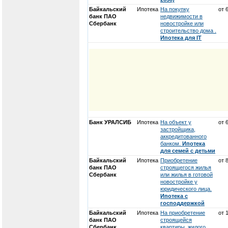
Байкальский
Ипотека
На покупку
от 
банк ПАО
недвижимости в
Сбербанк
новостройке или
строительство дома .
Ипотека для IT
Банк УРАЛСИБ
Ипотека
На объект у
от 
застройщика,
аккредитованного
банком.
Ипотека
для семей с детьми
Байкальский
Ипотека
Приобретение
от 
банк ПАО
строящегося жилья
Сбербанк
или жилья в готовой
новостройке у
юридического лица.
Ипотека с
господдержкой
Байкальский
Ипотека
На приобретение
от 
банк ПАО
строящейся
Сбербанк
квартиры, жилого