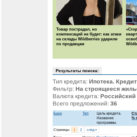
Товар пострадал, но
«Сгор
компенсаций не будет: как атаки
кварт
на склады Wildberries ударили
осво
по продавцам
Wildb
Результаты поиска:
Тип кредита:
Ипотека. Креди
Фильтр:
На строящееся жиль
Валюта кредита:
Российский
Всего предложений:
36
Банк
Тип
Цель кредита.
Ст
Название
% 
программы
Страницы:
1
2
след.»