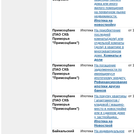
дома или иного
жилого помещения
на первичном рынке
недвижимости.
Ипотека на
новостройку
Примсоцбанк
Ипотека
На приобретение
от 
(ПАО СКБ
последней
Приморья
комнаты(доли) или
"Примсоцбанк")
отдельной комнаты
(доли) в квартире в
многоквартирном
доме.
Комнаты и
доли
Примсоцбанк
Ипотека
На погашение
от 
(ПАО СКБ
задолженности по
Приморья
имеющемуся
"Примсоцбанк")
ипотечному кредиту.
Рефинансирование
ипотеки других
банков
Примсоцбанк
Ипотека
На покупку квартиры
от 
(ПАО СКБ
/ апартаментов /
Приморья
кладовой / машино-
"Примсоцбанк")
место в новостройке
или в сданном доме
у застройщика..
Ипотека на
Новострой
Байкальский
Ипотека
На индивидуальное
от 