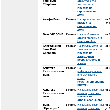
банк ПАО
строительство
Сбербанк
жилого дома.
Ипотека на
строительство
дома
Альфа-Банк
Ипотека
На строительство.
от 
Кредит на
до 
строительство
дома
Банк УРАЛСИБ
Ипотека
На приобретение
от 
строящегося жилья .
Новостройки
Байкальский
Ипотека
На покупку дачи или
от 
банк ПАО
земельного участка.
Сбербанк
Ипотека на
загородную
недвижимость и
землю
Азиатско-
Ипотека
На
от 
Тихоокеанский
рефинансирование
Банк
ипотеки другого
банка.
Рефинансирование
ипотеки
Азиатско-
Ипотека
На покупку квартиры
от 
Тихоокеанский
или апартаментов.
Банк
Ипотека на
строящееся жилье
Банк
Ипотека
На покупку квартиры
от 
"Приморье"
или апартаментов
до 