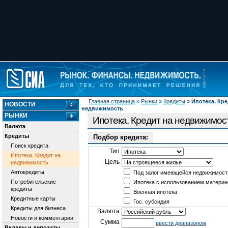
Главная страница
»
Рынки
»
Кредиты
»
Ипотека. Кре
НОВОСТИ
недвижимость
РЫНКИ
Ипотека. Кредит на недвижимос
Валюта
Кредиты
Подбор кредита:
Поиск кредита
Тип
Ипотека. Кредит на
Цель
недвижимость
Автокредиты
Под залог имеющейся недвижимост
Потребительские
Ипотека с использованием материн
кредиты
Военная ипотека
Кредитные карты
Гос. субсидия
Кредиты для бизнеса
Валюта
Новости и комментарии
Сумма
ввести диапазоном
Вклады и депозиты