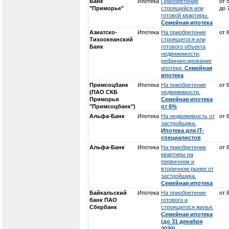
Банк
Ипотека
Приобретение
от 
"Приморье"
строящейся или
до 
готовой квартиры.
Семейная ипотека
Азиатско-
Ипотека
На приобретение
от 
Тихоокеанский
строящегося или
Банк
готового объекта
недвижимости,
рефинансирование
ипотеки.
Семейная
ипотека
Примсоцбанк
Ипотека
На приобретение
от 
(ПАО СКБ
недвижимости.
Приморья
Семейная ипотека
"Примсоцбанк")
от 6%
Альфа-Банк
Ипотека
На недвижимость от
от 
застройщика.
Ипотека для IT-
специалистов
Альфа-Банк
Ипотека
На приобретение
от 
квартиры на
первичном и
вторичном рынке от
застройщика.
Семейная ипотека
Байкальский
Ипотека
На приобретение
от 
банк ПАО
готового и
Сбербанк
строящегося жилья.
Семейная ипотека
(до 31 декабря
2030)