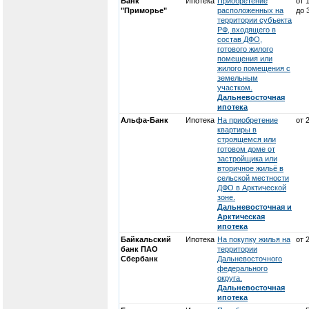
Банк
Ипотека
Приобретение
от 
"Приморье"
расположенных на
до 
территории субъекта
РФ, входящего в
состав ДФО,
готового жилого
помещения или
жилого помещения с
земельным
участком.
Дальневосточная
ипотека
Альфа-Банк
Ипотека
На приобретение
от 
квартиры в
строящемся или
готовом доме от
застройщика или
вторичное жильё в
сельской местности
ДФО в Арктической
зоне.
Дальневосточная и
Арктическая
ипотека
Байкальский
Ипотека
На покупку жилья на
от 
банк ПАО
территории
Сбербанк
Дальневосточного
федерального
округа.
Дальневосточная
ипотека