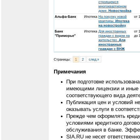
строящемся
многоквартирном
доме.
Новостройка
Альфа-Банк
Ипотека
На покупку новой
от 
квартиры.
Ипотека
на новостройку
Банк
Ипотека
Для иностранных
от 
"Приморье"
граждан с видом на
до 
жительство.
Для
иностранных
граждан с ВНЖ
Страницы:
1
2
след.»
Примечания
При подготовке использован
имеющими лицензии и иные 
соответствующего вида деят
Публикация цен и условий не
оказывать услуги в соответс
Прежде чем оформлять кредит
условиями кредитного догово
обслуживания в банке. Эффек
SIA.RU не несет ответственн