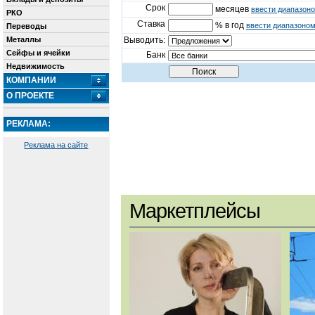
Срок
месяцев
ввести диапазон
РКО
Ставка
% в год
ввести диапазоно
Переводы
Металлы
Выводить:
Сейфы и ячейки
Банк
Недвижимость
КОМПАНИИ
О ПРОЕКТЕ
РЕКЛАМА:
Реклама на сайте
Маркетплейсы