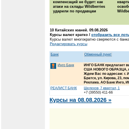
компенсаций не будет: как
кварт
атаки на склады Wildberries
освоб
ударили по продавцам
Wildbe
10 Китайских юаней. 09.08.2026
Курсы валют кратко /
отобразить все лот
Курсы валют многократно сверяются с банка
Редактировать курсы
Банк
Обменный пункт
Инго Банк
ИНГО БАНК предлагает вы
США НОВОГО ОБРАЗЦА, ю
Ждем Вас по адресам: г. Ир
Братск, ул. Кирова, 23, п
Реклама. АО Банк Инго, И
РЕАЛИСТ БАНК
Шелехов, 7 квартал, 1
+7 (39550) 411-66
Курсы на 08.08.2026 »