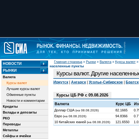
Главная страница
»
Рынки
»
Валюта
»
Курсы валют
НОВОСТИ
населенные пункты
РЫНКИ
Курсы валют. Другие населенны
Валюта
Иркутск
|
Ангарск
|
Усолье-Сибирское
|
Братск
Курсы валют
Лучшие курсы валют
Обменные пункты
Курсы ЦБ РФ с 09.08.2026
Новости и комментарии
Валюта
Курс ЦБ
Из
Кредиты
Доллар США
82.1665
0.7
(на 08.08.2026)
Вклады и депозиты
Евро
94.8366
0.7
(на 08.08.2026)
РКО
10 Китайских юаней
121.6550
1.0
(на 08.08.2026)
Переводы
Металлы
Сейфы и ячейки