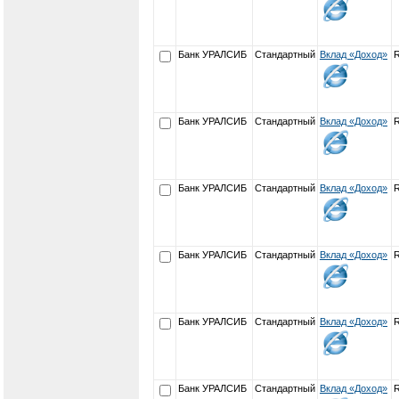
Банк УРАЛСИБ
Стандартный
Вклад «Доход»
Банк УРАЛСИБ
Стандартный
Вклад «Доход»
Банк УРАЛСИБ
Стандартный
Вклад «Доход»
Банк УРАЛСИБ
Стандартный
Вклад «Доход»
Банк УРАЛСИБ
Стандартный
Вклад «Доход»
Банк УРАЛСИБ
Стандартный
Вклад «Доход»