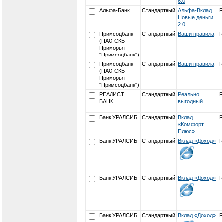
6.0
Альфа-Банк
Стандартный
Альфа-Вклад.
Новые деньги
2.0
Примсоцбанк
Стандартный
Ваши правила
(ПАО СКБ
Приморья
"Примсоцбанк")
Примсоцбанк
Стандартный
Ваши правила
(ПАО СКБ
Приморья
"Примсоцбанк")
РЕАЛИСТ
Стандартный
Реально
БАНК
выгодный
Банк УРАЛСИБ
Стандартный
Вклад
«Комфорт
Плюс»
Банк УРАЛСИБ
Стандартный
Вклад «Доход»
Банк УРАЛСИБ
Стандартный
Вклад «Доход»
Банк УРАЛСИБ
Стандартный
Вклад «Доход»