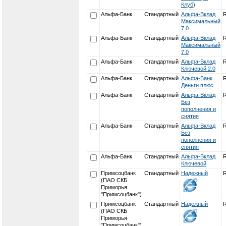
Клуб)
Альфа-Банк
Стандартный
Альфа-Вклад
Максимальный
7.0
Альфа-Банк
Стандартный
Альфа-Вклад
Максимальный
7.0
Альфа-Банк
Стандартный
Альфа-Вклад
Ключевой 2.0
Альфа-Банк
Стандартный
Альфа-Банк
Деньги плюс
Альфа-Банк
Стандартный
Альфа-Вклад
Без
пополнения и
снятия
Альфа-Банк
Стандартный
Альфа-Вклад
Без
пополнения и
снятия
Альфа-Банк
Стандартный
Альфа-Вклад
Ключевой
Примсоцбанк
Стандартный
Надежный
(ПАО СКБ
Приморья
"Примсоцбанк")
Примсоцбанк
Стандартный
Надежный
(ПАО СКБ
Приморья
"Примсоцбанк")