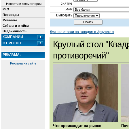
снятие
Новости и комментарии
Банк
РКО
Переводы
Выводить
Металлы
Сейфы и ячейки
Недвижимость
Лучшие ставки по вкладам в Иркутске »
КОМПАНИИ
Круглый стол "Квад
О ПРОЕКТЕ
противоречий"
РЕКЛАМА:
Реклама на сайте
Что происходит на рынке
Поч