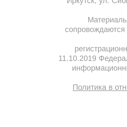
Иркутск, ул. Сиб
Материал
сопровождаются 
регистрацион
11.10.2019 Федера
информационны
Политика в от