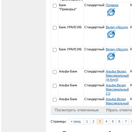
Банк
Стандартный
Подарок
"Приморье"
Банк УРАЛСИБ
Стандартный
Вклад «Доход»
Банк УРАЛСИБ
Стандартный
Вклад «Доход»
Альфа-Банк
Стандартный
Альфа-Вклад.
Максимальный
(А-Клуб)
Альфа-Банк
Стандартный
Альфа-Вклад
Максимальный
2.0
Альфа-Банк
Стандартный
Альфа-Вклад
Максимальный
Посмотреть отмеченные
Убрать отметк
Страницы:
« пред.
1
2
3
4
5
6
7