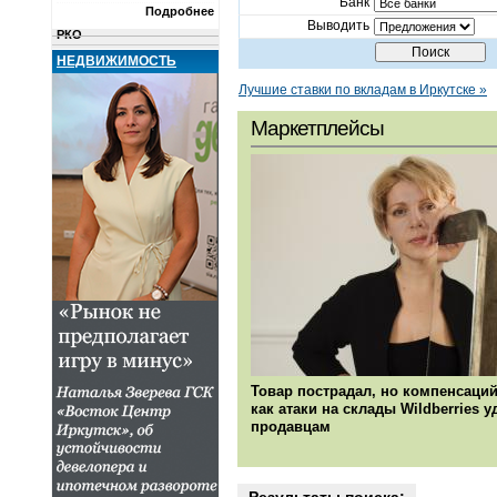
Банк
Подробнее
Новости и комментарии
Выводить
РКО
Переводы
НЕДВИЖИМОСТЬ
Металлы
Лучшие ставки по вкладам в Иркутске »
Сейфы и ячейки
Недвижимость
Маркетплейсы
КОМПАНИИ
О ПРОЕКТЕ
Товар пострадал, но компенсаций
как атаки на склады Wildberries 
продавцам