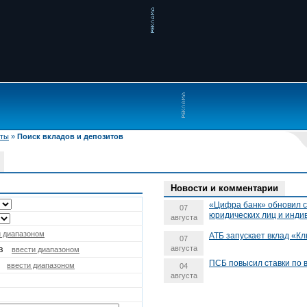
иты
»
Поиск вкладов и депозитов
Новости и комментарии
«Цифра банк» обновил с
07
юридических лиц и инд
августа
и диапазоном
АТБ запускает вклад «Кл
07
августа
в
ввести диапазоном
ПСБ повысил ставки по 
ввести диапазоном
04
августа