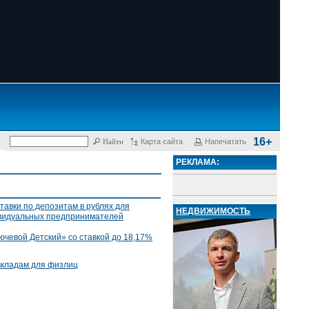
16+
Карта сайта
Напечатать
РЕКЛАМА:
тавки по депозитам в рублях для
НЕДВИЖИМОСТЬ
ивидуальных предпринимателей
ючевой Детский» со ставкой до 18,17%
вкладам для физлиц