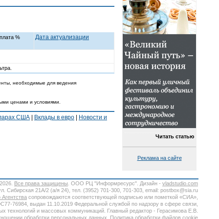
Дата актуализации
плата %
ьтра.
енты, необходимые для ведения
ными ценами и условиями.
лларах США
|
Вклады в евро
|
Новости и
Читать статью
Реклама на сайте
-2026.
Все права защищены
. ООО РЦ "Информресурс". Дизайн -
vladstudio.com
. Сибирская 21А/2 (а/я 24), тел. (3952) 701-300, 701-303, email: postbox@sia.ru
 Агентства
сопровождаются соответствующей подписью или пометкой «СИА»,
7-76984, выдан 11.10.2019 Федеральной службой по надзору в сфере связи,
х технологий и массовых коммуникаций. Главный редактор - Герасимова Е.В.
тношении обработки персональных данных.
Политика обработки файлов cookie