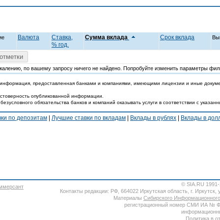
Валюта
Ставка,
Cумма вклада
Срок вклада
ие
Вы
% год.
отметки
жалению, по вашему запросу ничего не найдено. Попробуйте изменить параметры фил
 информация, предоставленная банками и компаниями, имеющими лицензии и иные докум
достоверность опубликованной информации.
 безусловного обязательства банков и компаний оказывать услуги в соответствии с указан
вки по депозитам
|
Лучшие ставки по вкладам
|
Вклады в рублях
|
Вклады в до
© SIA.RU 1991
Контакты редакции: РФ, 664022 Иркутская область, г. Иркутск, ул
Материалы
Сибирского Информационного
регистрационный номер СМИ ИА № ФС7
информационны
Политика в о