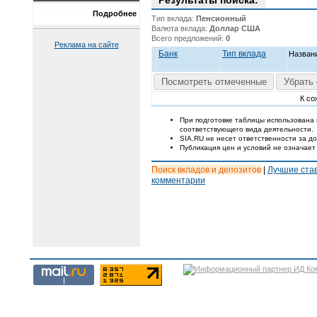
Результаты поиска:
Подробнее
Тип вклада:
Пенсионный
Валюта вклада:
Доллар США
Всего предложений:
0
Реклама на сайте
Банк
Тип вклада
Назван
Посмотреть отмеченные
Убрать 
К со
При подготовке таблицы использована
соответствующего вида деятельности.
SIA.RU не несет ответственности за 
Публикация цен и условий не означает
Поиск вкладов и депозитов
|
Лучшие ста
комментарии