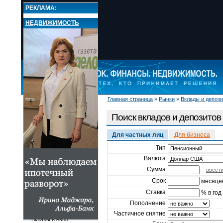
РЕКЛАМА:
НЕДВИЖИМОСТЬ
Главная страница
»
Рынки
»
Вклады и депоз
НОВОСТИ
РЫНКИ
Поиск вкладов и депозитов
Валюта
Кредиты
Для частных лиц
Для бизнеса
Вклады и депозиты
Тип
Поиск вкладов и
Валюта
депозитов
Лучшие ставки по
Сумма
ввест
депозитам
Срок
месяце
Лучшие ставки по
вкладам
Ставка
% в год
Вклады в рублях
Пополнение
Вклады в долларах США
Частичное снятие
Вклады в евро