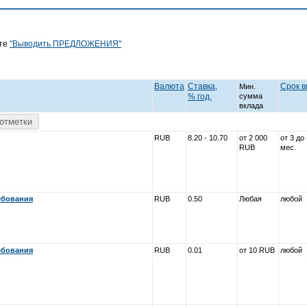
йте
"Выводить ПРЕДЛОЖЕНИЯ"
Валюта
Ставка,
Срок в
Мин.
% год.
cумма
вклада
отметки
RUB
8.20 - 10.70
от 2 000
от 3 до
RUB
мес.
ебования
RUB
0.50
Любая
любой
ебования
RUB
0.01
от 10 RUB
любой