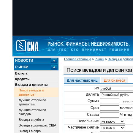
Главная страница
»
Рынки
»
Вклады и депоз
НОВОСТИ
РЫНКИ
Поиск вкладов и депозитов
Валюта
Кредиты
Для частных лиц
Для бизнеса
Вклады и депозиты
Тип
Поиск вкладов и
Валюта
депозитов
Лучшие ставки по
Сумма
ввест
депозитам
Срок
месяце
Лучшие ставки по
вкладам
Ставка
% в год
Вклады в рублях
Пополнение
Вклады в долларах США
Частичное снятие
Вклады в евро