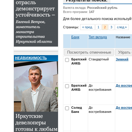
Результаты поиска:
Валюта вклада:
Российский рубль
Всего программ:
147
Для более детального поиска использу
Страницы:
« пред.
1
2
3
след.»
Банк
Тип вклада
Название
Посмотреть отмеченные
Убрать 
НЕДВИЖИМОСТЬ
Братский
Стандартный
Зимний
АНКБ
Братский
До
До востр
АНКБ
востребования
Солид
До
До востр
Банк
востребования