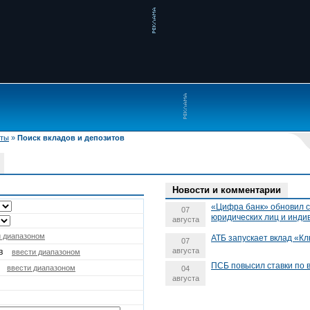
иты
»
Поиск вкладов и депозитов
Новости и комментарии
«Цифра банк» обновил с
07
юридических лиц и инд
августа
и диапазоном
АТБ запускает вклад «Кл
07
августа
в
ввести диапазоном
ПСБ повысил ставки по 
ввести диапазоном
04
августа