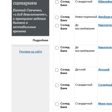
Солид
Стандартный
Юбилейн
Банк
Солид
Инвестиционный
Двойная 
Банк
Солид
До
Накопите
Банк
востребования
Подробнее
Солид
До
Накопите
Банк
востребования
Реклама на сайте
Солид
Детский
Детский
Банк
Солид
Стандартный
Солидны
Банк
Солид
Стандартный
Море про
Банк