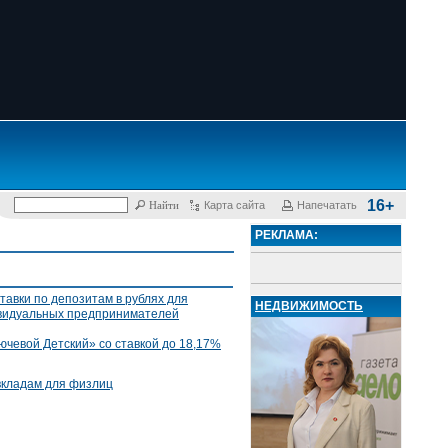
16+
Карта сайта
Напечатать
РЕКЛАМА:
тавки по депозитам в рублях для
НЕДВИЖИМОСТЬ
ивидуальных предпринимателей
ючевой Детский» со ставкой до 18,17%
вкладам для физлиц