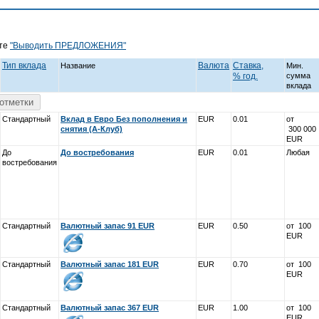
йте
"Выводить ПРЕДЛОЖЕНИЯ"
Тип вклада
Валюта
Ставка,
Название
Мин.
% год.
cумма
вклада
отметки
Стандартный
Вклад в Евро Без пополнения и
EUR
0.01
от
снятия (А-Клуб)
300 000
EUR
До
До востребования
EUR
0.01
Любая
востребования
Стандартный
Валютный запас 91 EUR
EUR
0.50
от 100
EUR
Стандартный
Валютный запас 181 EUR
EUR
0.70
от 100
EUR
Стандартный
Валютный запас 367 EUR
EUR
1.00
от 100
EUR