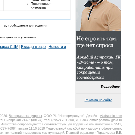
Пополнение -
возможно
енты, необходимые для ведения
ными ценами и условиями.
лларах США
|
Вклады в евро
|
Новости и
Подробнее
Реклама на сайте
-2026.
Все права защищены
. ООО РЦ "Информресурс". Дизайн -
vladstudio.com
. Сибирская 21А/2 (а/я 24), тел. (3952) 701-300, 701-303, email: postbox@sia.ru
 Агентства
сопровождаются соответствующей подписью или пометкой «СИА»,
7-76984, выдан 11.10.2019 Федеральной службой по надзору в сфере связи,
х технологий и массовых коммуникаций. Главный редактор - Герасимова Е.В.