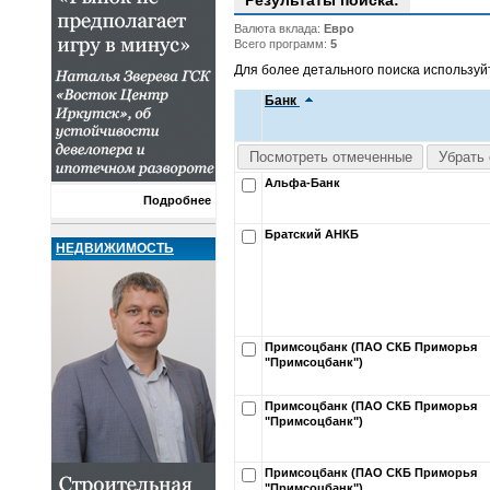
Результаты поиска:
Валюта вклада:
Евро
Всего программ:
5
Для более детального поиска использу
Банк
Посмотреть отмеченные
Убрать 
Альфа-Банк
Подробнее
Братский АНКБ
НЕДВИЖИМОСТЬ
Примсоцбанк (ПАО СКБ Приморья
"Примсоцбанк")
Примсоцбанк (ПАО СКБ Приморья
"Примсоцбанк")
Примсоцбанк (ПАО СКБ Приморья
"Примсоцбанк")