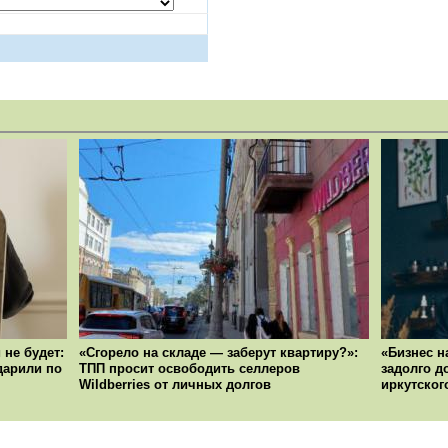
 не будет:
«Сгорело на складе — заберут квартиру?»:
«Бизнес н
ударили по
ТПП просит освободить селлеров
задолго д
Wildberries от личных долгов
иркутског