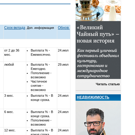
Срок вклада
Обнов.
Доп. информация
от 2 до 36
Выплата % -
24.июл
мес.
Ежемесячно.
любой
Выплата % -
29.июл
Ежегодно.
Пополнение -
возможно
Частичное
Читать статью
снятие -
возможно
3 мес.
Выплата % - В
24.июл
НЕДВИЖИМОСТЬ
конце срока.
6 мес.
Выплата % - В
24.июл
конце срока.
Пополнение -
возможно
12 мес.
Выплата % - В
24.июл
конце срока.