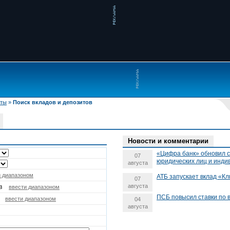
иты
»
Поиск вкладов и депозитов
Новости и комментарии
«Цифра банк» обновил с
07
юридических лиц и инд
августа
и диапазоном
АТБ запускает вклад «Кл
07
августа
в
ввести диапазоном
ПСБ повысил ставки по 
ввести диапазоном
04
августа