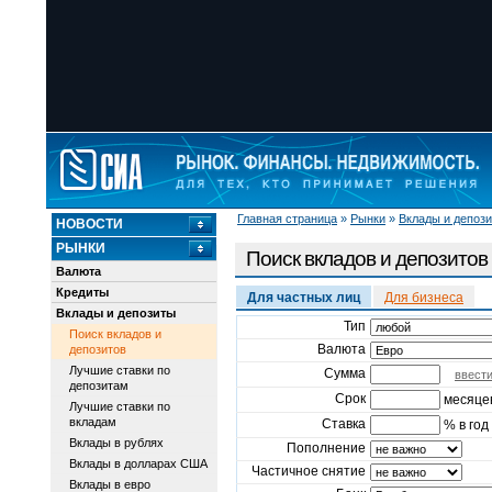
Главная страница
»
Рынки
»
Вклады и депоз
НОВОСТИ
РЫНКИ
Поиск вкладов и депозитов
Валюта
Кредиты
Для частных лиц
Для бизнеса
Вклады и депозиты
Тип
Поиск вкладов и
Валюта
депозитов
Лучшие ставки по
Сумма
ввест
депозитам
Срок
месяце
Лучшие ставки по
вкладам
Ставка
% в год
Вклады в рублях
Пополнение
Вклады в долларах США
Частичное снятие
Вклады в евро