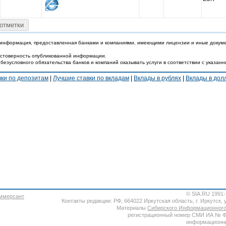
отметки
 информация, предоставленная банками и компаниями, имеющими лицензии и иные докум
достоверность опубликованной информации.
 безусловного обязательства банков и компаний оказывать услуги в соответствии с указан
вки по депозитам
|
Лучшие ставки по вкладам
|
Вклады в рублях
|
Вклады в до
© SIA.RU 1991
Контакты редакции: РФ, 664022 Иркутская область, г. Иркутск, ул
Материалы
Сибирского Информационного
регистрационный номер СМИ ИА № ФС7
информационны