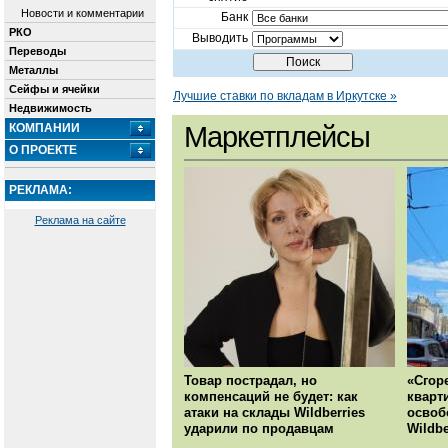
Новости и комментарии
Банк
РКО
Выводить
Переводы
Металлы
Сейфы и ячейки
Лучшие ставки по вкладам в Иркутске »
Недвижимость
КОМПАНИИ
Маркетплейсы
О ПРОЕКТЕ
РЕКЛАМА:
Реклама на сайте
Товар пострадал, но
«Сгор
компенсаций не будет: как
кварт
атаки на склады Wildberries
освоб
ударили по продавцам
Wildbe