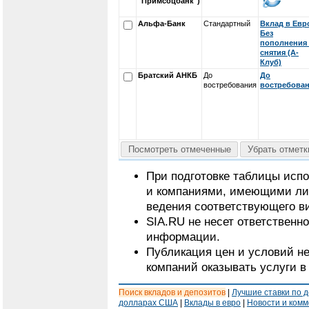
"Примсоцбанк")
Альфа-Банк
Стандартный
Вклад в Евр
Без
пополнения
снятия (А-
Клуб)
Братский АНКБ
До
До
востребования
востребова
Посмотреть отмеченные
Убрать отметк
При подготовке таблицы исп
и компаниями, имеющими ли
ведения соответствующего в
SIA.RU не несет ответственн
информации.
Публикация цен и условий не
компаний оказывать услуги в
Поиск вкладов и депозитов
|
Лучшие ставки по 
долларах США
|
Вклады в евро
|
Новости и ком