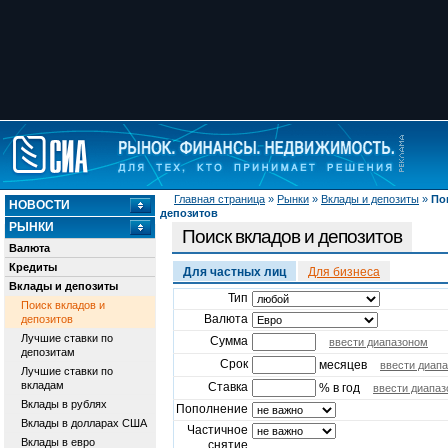
Главная страница
»
Рынки
»
Вклады и депозиты
»
По
НОВОСТИ
депозитов
РЫНКИ
Поиск вкладов и депозитов
Валюта
Кредиты
Для частных лиц
Для бизнеса
Вклады и депозиты
Тип
Поиск вкладов и
Валюта
депозитов
Лучшие ставки по
Сумма
ввести диапазоном
депозитам
Срок
месяцев
ввести диап
Лучшие ставки по
вкладам
Ставка
% в год
ввести диапа
Вклады в рублях
Пополнение
Вклады в долларах США
Частичное
Вклады в евро
снятие