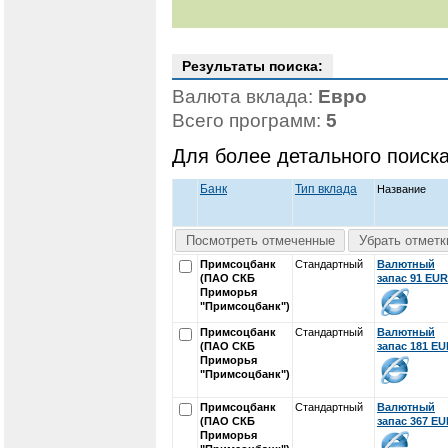
Результаты поиска:
Валюта вклада:
Евро
Всего программ:
5
Для более детального поиск
Банк
Тип вклада
Название
Посмотреть отмеченные
Убрать отметк
Примсоцбанк
Стандартный
Валютный
(ПАО СКБ
запас 91 EUR
Приморья
"Примсоцбанк")
Примсоцбанк
Стандартный
Валютный
(ПАО СКБ
запас 181 E
Приморья
"Примсоцбанк")
Примсоцбанк
Стандартный
Валютный
(ПАО СКБ
запас 367 E
Приморья