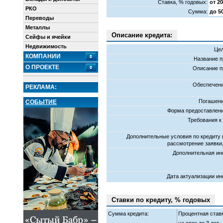
Cтавка, % годовых:
от 2
РКО
Сумма:
до 5
Переводы
Металлы
Описание кредита:
Сейфы и ячейки
Недвижимость
Цел
КОМПАНИИ
Название 
О ПРОЕКТЕ
Описание п
Обеспечени
РЕКЛАМА:
Погашени
СОБЫТИЕ
Форма предоставлени
Требования к
Дополнительные условия по кредиту 
рассмотрение заявки
Дополнительная и
Дата актуализации и
Ставки по кредиту, % годовых
Сумма кредита:
Процентная ставк
на срок до 3 лет