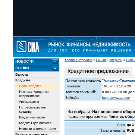
Главная страница
»
Рынки
»
Кредиты
»
Поиск
НОВОСТИ
РЫНКИ
Кредитное предложение
Валюта
Кредиты
Полное наименование:
"Азиатско-Тихооке
Поиск кредита
Лицензия:
1810 от 02.12.2020
Ипотека. Кредит на
Телефон приемной:
8-800-775-88-88 (бес
недвижимость
Вебсайт:
https://www.atb.su/
Автокредиты
Потребительские
Вы выбрали:
На пополнение оборо
кредиты
Название программы:
"Бизнес-обор
Кредитные карты
Кредиты для бизнеса
Срок:
до 3
Новости и комментарии
Валюта кредита:
RUB
Вклады и депозиты