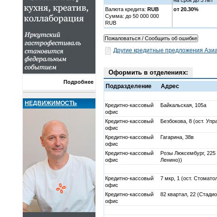
Валюта кредита:
RUB
от 20.30%
Cумма: до 50 000 000
RUB
Другие кредитные предложения Азиа
Оформить в отделениях:
Подробнее
Подразделение
Адрес
НЕДВИЖИМОСТЬ
Кредитно-кассовый
Байкальская, 105а
офис
Кредитно-кассовый
Безбокова, 8 (ост. Уп
офис
Кредитно-кассовый
Гагарина, 38в
офис
Кредитно-кассовый
Розы Люксембург, 225
офис
Ленино))
Кредитно-кассовый
7 мкр, 1 (ост. Стомато
офис
Кредитно-кассовый
82 квартал, 22 (Стади
офис