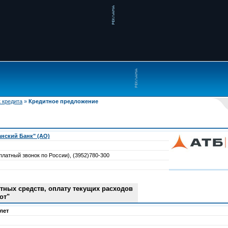
 кредита
»
Кредитное предложение
анский Банк" (АО)
платный звонок по России), (3952)780-300
тных средств, оплату текущих расходов
от"
 лет