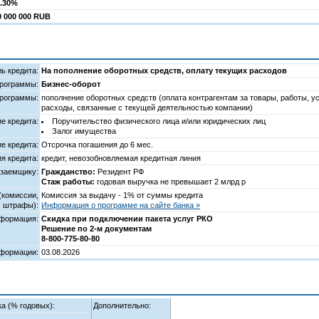
0.30%
0 000 000 RUB
ь кредита:
На пополнение оборотных средств, оплату текущих расходов
программы:
Бизнес-оборот
рограммы:
пополнение оборотных средств (оплата контрагентам за товары, работы, у
расходы, связанные с текущей деятельностью компании)
е кредита:
Поручительство физического лица и/или юридических лиц
Залог имущества
е кредита:
Отсрочка погашения до 6 мес.
я кредита:
кредит, невозобновляемая кредитная линия
 заемщику:
Гражданство:
Резидент РФ
Стаж работы:
годовая выручка не превышает 2 млрд р
(комиссии,
Комиссия за выдачу - 1% от суммы кредита
, штрафы):
Информация о программе на сайте банка »
нформация:
Скидка при подключении пакета услуг РКО
Решение по 2-м документам
8-800-775-80-80
нформации:
03.08.2026
а (% годовых):
Дополнительно: