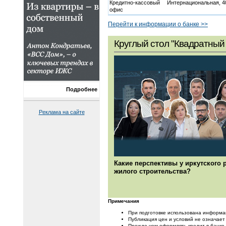
Кредитно-кассовый
Интернациональная, 4
офис
Перейти к информации о банке >>
Круглый стол "Квадратный 
Подробнее
Реклама на сайте
Какие перспективы у иркутского 
жилого строительства?
Примечания
При подготовке использована информа
Публикация цен и условий не означает
Прежде чем оформлять кредит в банке,