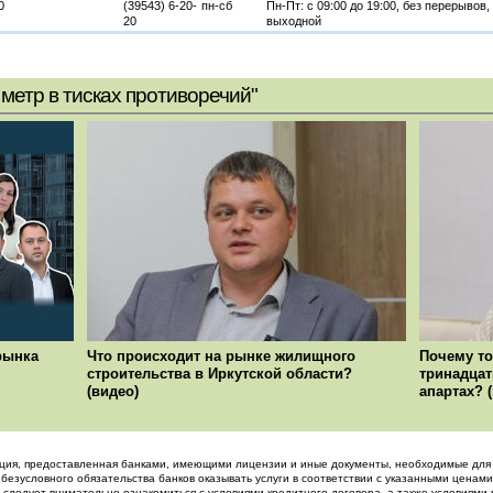
0
(39543) 6-20-
пн-сб
Пн-Пт: с 09:00 до 19:00, без перерывов, 
20
выходной
метр в тисках противоречий"
рынка
Что происходит на рынке жилищного
Почему то
строительства в Иркутской области?
тринадцат
(видео)
апартах? 
ция, предоставленная банками, имеющими лицензии и иные документы, необходимые для 
 безусловного обязательства банков оказывать услуги в соответствии с указанными ценами
 следует внимательно ознакомиться с условиями кредитного договора, а также условиями 