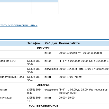
тско-Тихоокеанский Банк »
Телефон
Раб. дни
Режим работы
ИРКУТСК
пн-сб
09:00-19:00(пн-пт), 10:00-16:00(сб)
равление ГЭС)
(3952) 780-
пн-сб
Пн-Пт: с 09:00 до 19:00, Сб: с 10:00 до 
33-0
(3952) 780-
ежедневно
09:00- 19:00 (пн-пт), 10:00-17:00 (сб),10
38-0
 (Подстанция (Ново-
(3952) 780-
пн-пт
09:00-19:00 (пн-пт)
33-4
АНГАРСК
логия)
(3955) 608-
ежедневно
Пн-Пт: с 09:00 до 19:00, без перерывов, 
026
10:00 до 15:00
он Ангара)
(3955) 608-
пн-пт
09:00 - 19:00
11-0
УСОЛЬЕ-CИБИРСКОЕ