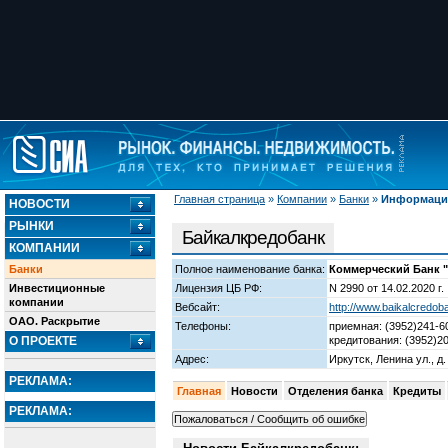
Главная страница
»
Компании
»
Банки
»
Информация
НОВОСТИ
РЫНКИ
Байкалкредобанк
КОМПАНИИ
Банки
Полное наименование банка:
Коммерческий Банк 
Инвестиционные
Лицензия ЦБ РФ:
N 2990 от 14.02.2020 г.
компании
Вебсайт:
http://www.baikalcredob
ОАО. Раскрытие
Телефоны:
приемная: (3952)241-6
О ПРОЕКТЕ
кредитования: (3952)20
Адрес:
Иркутск, Ленина ул., д.
РЕКЛАМА:
Главная
Новости
Отделения банка
Кредиты
РЕКЛАМА: