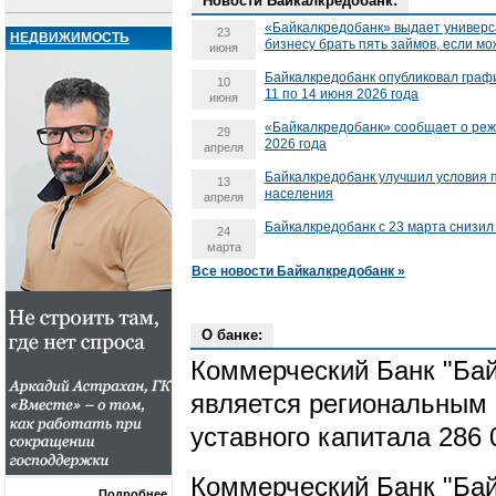
Новости Байкалкредобанк:
«Байкалкредобанк» выдает универс
23
НЕДВИЖИМОСТЬ
бизнесу брать пять займов, если м
июня
Байкалкредобанк опубликовал граф
10
11 по 14 июня 2026 года
июня
«Байкалкредобанк» сообщает о реж
29
2026 года
апреля
Байкалкредобанк улучшил условия 
13
населения
апреля
Байкалкредобанк с 23 марта снизил
24
марта
Все новости Байкалкредобанк »
О банке:
Коммерческий Банк "Бай
является региональным 
уставного капитала 286 
Коммерческий Банк "Бай
Подробнее