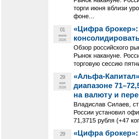
Рынок накануне. Рос
торги июня вблизи ур
фоне...
«Цифра брокер»:
01
июня
консолидироват
2026
Обзор российского ры
Рынок накануне. Росс
торговую сессию пятн
«Альфа-Капитал»
29
мая
диапазоне 71–72,
2026
на валюту и пер
Владислав Силаев, с
России установил офи
71,3715 рубля (+47 коп
«Цифра брокер»:
29