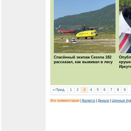
Спасённый экипаж Cessna 182
Опубл
рассказал, как выживал в лесу
круше
Иркут
« Пред.
1
2
3
4
5
6
7
8
9
Все комментарии
|
Валюта
|
Деньги
|
Ценные бу