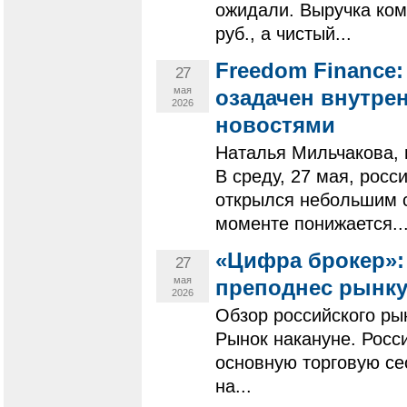
ожидали. Выручка комп
руб., а чистый...
Freedom Finance
27
мая
озадачен внутр
2026
новостями
Наталья Мильчакова, 
В среду, 27 мая, росс
открылся небольшим 
моменте понижается..
«Цифра брокер»:
27
мая
преподнес рынк
2026
Обзор российского ры
Рынок накануне. Рос
основную торговую се
на...