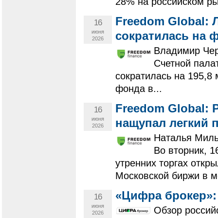
28% на российском рын
Freedom Global:
16
июня
сократилась на 
2026
Владимир Чер
Счетной пала
сократилась на 195,8 
фонда в...
Freedom Global:
16
июня
нащупал легкий 
2026
Наталья Миль
Во вторник, 
утренних торгах откр
Московской биржи в мо
«Цифра брокер»:
16
июня
Обзор россий
2026