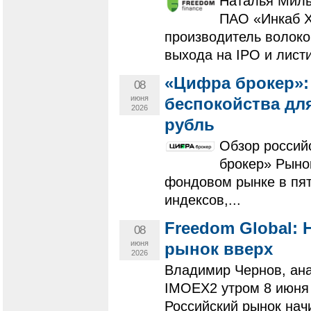
Наталья Миль
ПАО «Инкаб Х
производитель волоко
выхода на IPO и листи
«Цифра брокер»
08
июня
беспокойства для
2026
рубль
Обзор россий
брокер» Рыно
фондовом рынке в пя
индексов,...
Freedom Global:
08
июня
рынок вверх
2026
Владимир Чернов, ана
IMOEX2 утром 8 июня 
Российский рынок нач