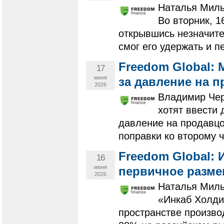
Наталья Миль
Во вторник, 
открывшись незначите
смог его удержать и п
Freedom Global:
17
июня
за давление на 
2026
Владимир Чер
хотят ввести
давление на продавцо
поправки ко второму ч
Freedom Global: 
16
июня
первичное разме
2026
Наталья Миль
«Инкаб Холди
пространстве произво