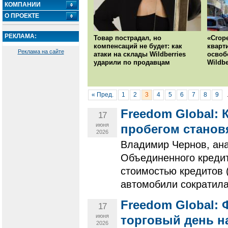
КОМПАНИИ
О ПРОЕКТЕ
РЕКЛАМА:
Товар пострадал, но
«Сгор
компенсаций не будет: как
кварт
Реклама на сайте
атаки на склады Wildberries
освоб
ударили по продавцам
Wildbe
« Пред.
1
2
3
4
5
6
7
8
9
Freedom Global:
17
июня
пробегом станов
2026
Владимир Чернов, ана
Объединенного кредит
стоимостью кредитов 
автомобили сократилас
Freedom Global:
17
июня
торговый день н
2026