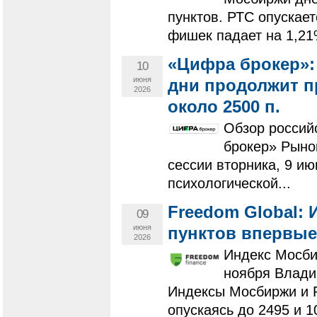
пунктов. РТС опускает
фишек падает на 1,21%
«Цифра брокер»:
10
июня
дни продолжит п
2026
около 2500 п.
Обзор россий
брокер» Рыно
сессии вторника, 9 и
психологической...
Freedom Global:
09
июня
пунктов впервые
2026
Индекс Мосби
ноября Влади
Индексы Мосбиржи и 
опускаясь до 2495 и 10