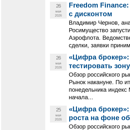
Freedom Finance
26
мая
с дисконтом
2026
Владимир Чернов, ана
Росимущество запусти
Аэрофлота. Ведомство
сделки, заявки приним
«Цифра брокер»:
26
мая
тестировать зону
2026
Обзор российского ры
Рынок накануне. По и
понедельника индекс 
начала...
«Цифра брокер»:
25
мая
роста на фоне о
2026
Обзор российского ры