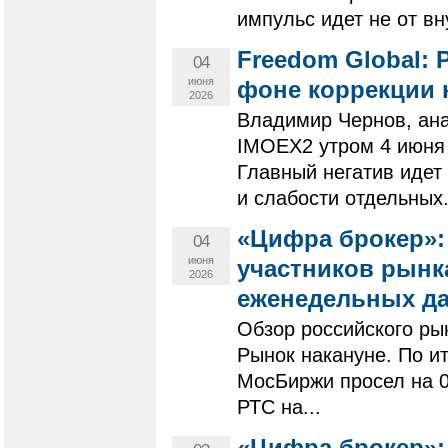
импульс идет не от вн
Freedom Global: 
04
июня
фоне коррекции 
2026
Владимир Чернов, ана
IMOEX2 утром 4 июня 
Главный негатив идет
и слабости отдельных.
«Цифра брокер»:
04
июня
участников рынк
2026
еженедельных д
Обзор российского ры
Рынок накануне. По и
МосБиржи просел на 0
РТС на...