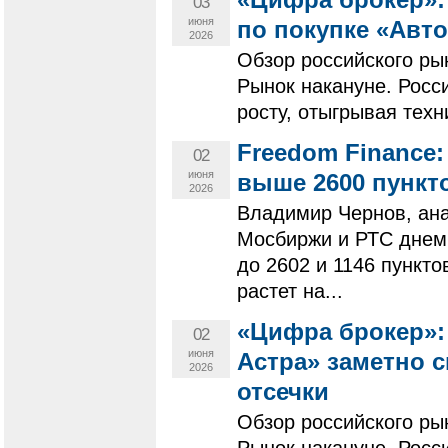
«Цифра брокер»:
03
июня
по покупке «Авто
2026
Обзор российского ры
Рынок накануне. Росс
росту, отыгрывая техн
Freedom Finance
02
июня
выше 2600 пункт
2026
Владимир Чернов, ана
Мосбиржи и РТС днем
до 2602 и 1146 пункт
растет на...
«Цифра брокер»:
02
июня
Астра» заметно 
2026
отсечки
Обзор российского ры