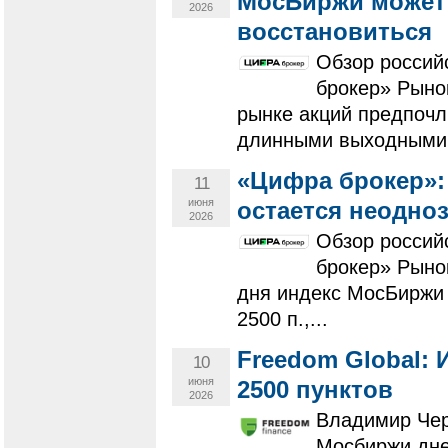
МосБиржи может
2026
восстановиться
Обзор россий
брокер» Рыно
рынке акций предпочл
длинными выходными.
«Цифра брокер»:
11
июня
остается неодно
2026
Обзор россий
брокер» Рыно
дня индекс МосБиржи 
2500 п.,...
Freedom Global:
10
июня
2500 пунктов
2026
Владимир Чер
Мосбиржи дне