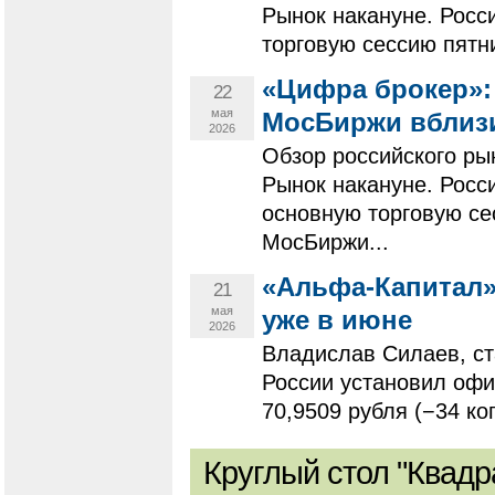
Рынок накануне. Росс
торговую сессию пятни
«Цифра брокер»:
22
мая
МосБиржи вблизи
2026
Обзор российского ры
Рынок накануне. Рос
основную торговую се
МосБиржи...
«Альфа-Капитал»
21
мая
уже в июне
2026
Владислав Силаев, с
России установил офи
70,9509 рубля (−34 ко
Круглый стол "Квадр