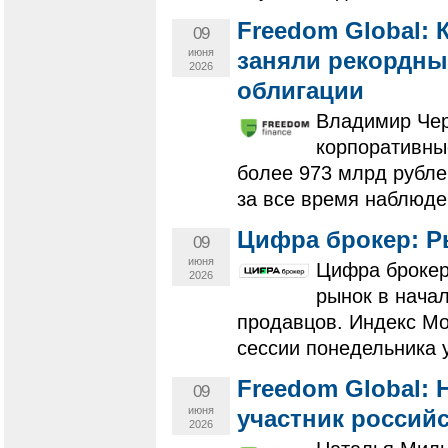
Freedom Global:
09
июня
заняли рекордны
2026
облигации
Владимир Чер
корпоративны
более 973 млрд рубле
за все время наблюде
Цифра брокер: Р
09
июня
Цифра брокер
2026
рынок в нача
продавцов. Индекс Мо
сессии понедельника у
Freedom Global:
09
июня
участник россий
2026