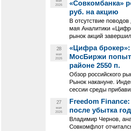
мая
«Совкомбанка» р
2026
руб. на акцию
В отсутствие поводов
мая Аналитики «Цифра
рынок акций завершил
«Цифра брокер»:
28
мая
МосБиржи попыта
2026
районе 2550 п.
Обзор российского ры
Рынок накануне. Инде
сессии среды прибавил
Freedom Finance
27
мая
после убытка го
2026
Владимир Чернов, ана
Совкомфлот отчитался