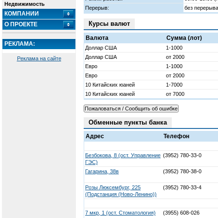
Недвижимость
Перерыв:
без перерыв
КОМПАНИИ
Курсы валют
О ПРОЕКТЕ
Валюта
Сумма (лот)
РЕКЛАМА:
Доллар США
1-1000
Доллар США
от 2000
Реклама на сайте
Евро
1-1000
Евро
от 2000
10 Китайских юаней
1-7000
10 Китайских юаней
от 7000
Обменные пункты банка
Адрес
Телефон
Безбокова, 8 (ост. Управление
(3952) 780-33-0
ГЭС)
Гагарина, 38в
(3952) 780-38-0
Розы Люксембург, 225
(3952) 780-33-4
(Подстанция (Ново-Ленино))
7 мкр, 1 (ост. Стоматология)
(3955) 608-026