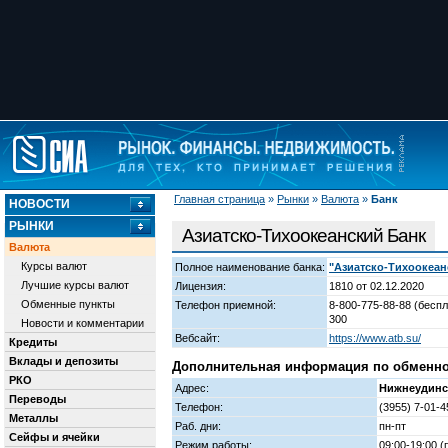
Главная страница
»
Рынки
»
Валюта
»
Банк
НОВОСТИ
РЫНКИ
Азиатско-Тихоокеанский Банк
Валюта
Курсы валют
Полное наименование банка:
"Азиатско-Тихоокеан
Лучшие курсы валют
Лицензия:
1810 от 02.12.2020
Обменные пункты
Телефон приемной:
8-800-775-88-88 (беспл
300
Новости и комментарии
Вебсайт:
https://www.atb.su/
Кредиты
Вклады и депозиты
Дополнительная информация по обменном
РКО
Адрес:
Нижнеудинск
Переводы
Телефон:
(3955) 7-01-4
Металлы
Раб. дни:
пн-пт
Сейфы и ячейки
Режим работы:
09:00-19:00 (