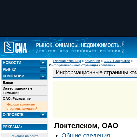
Главная страница
»
Компании
»
ОАО. Раскрытие
»
НОВОСТИ
Информационные страницы компаний
РЫНКИ
Информационные страницы ко
КОМПАНИИ
Банки
Инвестиционные
компании
ОАО. Раскрытие
Информационные
страницы компаний
О ПРОЕКТЕ
Локтелеком, ОАО
РЕКЛАМА:
Общие сведения
Реклама на сайте