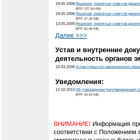
29.05.2008
Решения, принятые советом дирек
(RTF, 157.64 KB)
29.05.2006
Решения, принятые советом дирек
(RTF, 47.26 KB)
13.05.2005
Решения, принятые советом дирек
(RTF, 42.98 KB)
Далее >>>
Устав и внутренние док
деятельность органов э
24.03.2006
Устав открытого акционерного общ
Уведомления:
12.10.2010
Об утверждении (неутверждении) г
(RTF, 43.43 KB)
ВНИМАНИЕ!
Информация пре
соответствии с Положением 
эмиссионных ценных бумаг,