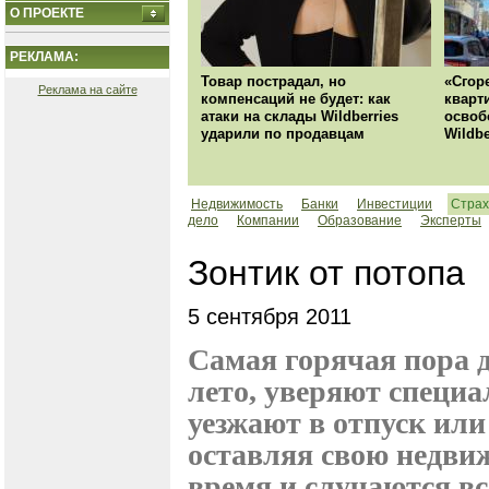
О ПРОЕКТЕ
РЕКЛАМА:
Товар пострадал, но
«Сгор
Реклама на сайте
компенсаций не будет: как
кварт
атаки на склады Wildberries
освоб
ударили по продавцам
Wildbe
Недвижимость
Банки
Инвестиции
Страх
дело
Компании
Образование
Эксперты
Зонтик от потопа
5 сентября 2011
Самая горячая пора д
лето, уверяют специ
уезжают в отпуск или 
оставляя свою недвиж
время и случаются в