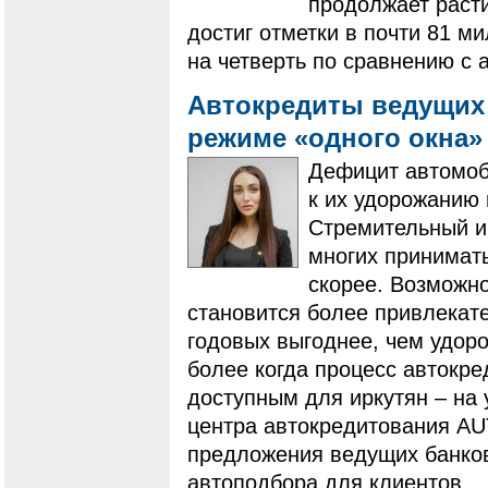
продолжает расти
достиг отметки в почти 81 
на четверть по сравнению с
Автокредиты ведущих 
режиме «одного окна
Дефицит автомоб
к их удорожанию 
Стремительный и
многих принимать
скорее. Возможн
становится более привлекат
годовых выгоднее, чем удор
более когда процесс автокр
доступным для иркутян – на
центра автокредитования A
предложения ведущих банков
автоподбора для клиентов.