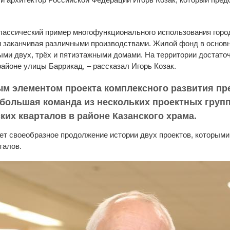
лассический пример многофункционального использования городс
и заканчивая различными производствами. Жилой фонд в основ
ыми двух, трёх и пятиэтажными домами. На территории достаточ
айоне улицы Баррикад, – рассказал Игорь Козак.
м элементом проекта комплексного развития пр
о большая команда из нескольких проектных груп
ких кварталов в районе Казанского храма.
дет своеобразное продолжение истории двух проектов, которыми 
талов.