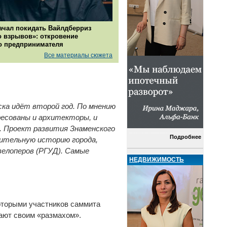
ачал покидать Вайлдберриз
о взрывов»: откровение
о предпринимателя
Все материалы сюжета
ка идёт второй год. По мнению
ресованы и архитекторы, и
е. Проект развития Знаменского
Подробнее
оительную историю города,
велоперов (РГУД). Самые
НЕДВИЖИМОСТЬ
оторыми участников саммита
ают своим «размахом».