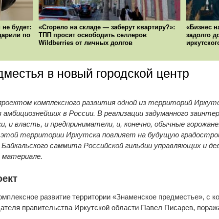
 не будет:
«Сгорело на складе — заберут квартиру?»:
«Бизнес н
ударили по
ТПП просит освободить селлеров
задолго д
Wildberries от личных долгов
иркутског
дместья в новый городской центр
оектом комплексного развития одной из территорий Иркутс
з амбициознейших в России. В реализации задуманного заинте
ки, и власть, и предприниматели, и, конечно, обычные горожан
я этой территории Иркутска повлияет на будущую градостр
X Байкальского саммита Российской гильдии управляющих и де
 материале.
оект
мплексное развитие территории «Знаменское предместье», с к
ателя правительства Иркутской области Павел Писарев, пораж