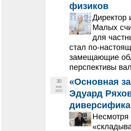
физиков
Директор 
Малых счи
для частн
стал по-настоя
замещающие обл
перспективы вал
«Основная за
30
мая
Эдуард Ряхов
2023
диверсифика
Несмотря 
«складыва