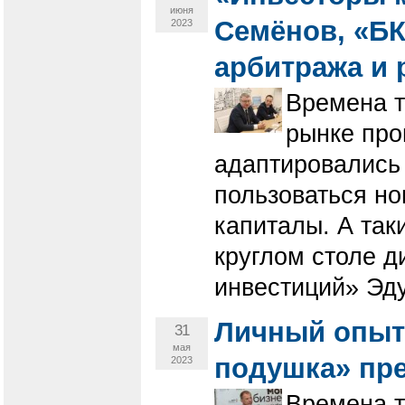
июня
Семёнов, «БК
2023
арбитража и 
Времена т
рынке про
адаптировались 
пользоваться н
капиталы. А так
круглом столе 
инвестиций» Эд
Личный опыт:
31
мая
подушка» пре
2023
Времена т