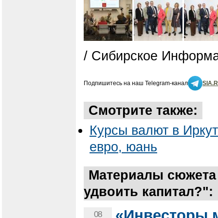
/ Сибирское Информа
Подпишитесь на наш Telegram-канал
SIA.
Смотрите также:
Курсы валют в Иркут
евро, юань
Материалы сюжета 
удвоить капитал?":
«Инвесторы м
08