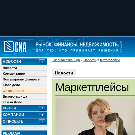
Главная страница
»
Новости
»
Фотогалереи
НОВОСТИ
Новости
Новости
Комментарии
Популярные финансы
Маркетплейсы
Свое дело
Фотогалереи
Бизнес-афиша
Газета Дело
РЫНКИ
КОМПАНИИ
О ПРОЕКТЕ
РЕКЛАМА: