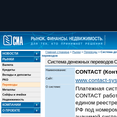
Главная страница
»
Рынки
»
Переводы
»
Система д
НОВОСТИ
переводов
РЫНКИ
Система денежных переводов C
Валюта
Кредиты
Наименование:
CONTACT (Конт
Вклады и депозиты
Сайт:
www.contact-sys
РКО
Переводы
О системе:
Платежная сист
Металлы
CONTACT работа
Сейфы и ячейки
Недвижимость
едином реестре
КОМПАНИИ
РФ под номером
О ПРОЕКТЕ
значимой систе