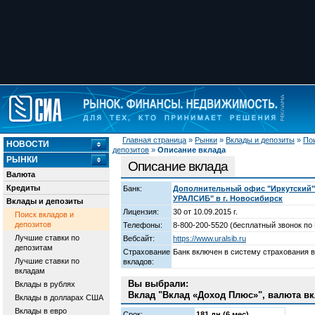
Главная страница
»
Рынки
»
Вклады и депозиты
»
Пои
НОВОСТИ
депозитов
»
Описание вклада
РЫНКИ
Описание вклада
Валюта
Кредиты
Банк:
Дополнительный офис "Иркутский
УРАЛСИБ" в г. Новосибирск
Вклады и депозиты
Лицензия:
30 от 10.09.2015 г.
Поиск вкладов и
депозитов
Телефоны:
8-800-200-5520 (бесплатный звонок по 
Лучшие ставки по
Вебсайт:
https://www.uralsib.ru
депозитам
Страхование
Банк включен в систему страхования 
Лучшие ставки по
вкладов:
вкладам
Вы выбрали:
Вклады в рублях
Вклад "Вклад «Доход Плюс»", валюта вк
Вклады в долларах США
Вклады в евро
Срок:
181 дн (6 мес)