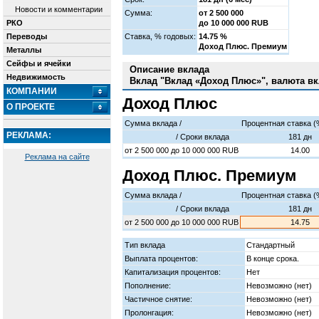
Новости и комментарии
Сумма:
от 2 500 000
РКО
до 10 000 000 RUB
Переводы
Cтавка, % годовых:
14.75 %
Доход Плюс. Премиум
Металлы
Сейфы и ячейки
Описание вклада
Недвижимость
Вклад "Вклад «Доход Плюс»", валюта вк
КОМПАНИИ
Доход Плюc
О ПРОЕКТЕ
Сумма вклада /
Процентная ставка (
РЕКЛАМА:
/ Cроки вклада
181 дн
от
2 500 000
до
10 000 000
RUB
14.00
Реклама на сайте
Доход Плюс. Премиум
Сумма вклада /
Процентная ставка (
/ Cроки вклада
181 дн
от
2 500 000
до
10 000 000
RUB
14.75
Тип вклада
Стандартный
Выплата процентов:
В конце срока.
Капитализация процентов:
Нет
Пополнение:
Невозможно (нет)
Частичное снятие:
Невозможно (нет)
Пролонгация:
Невозможно (нет)