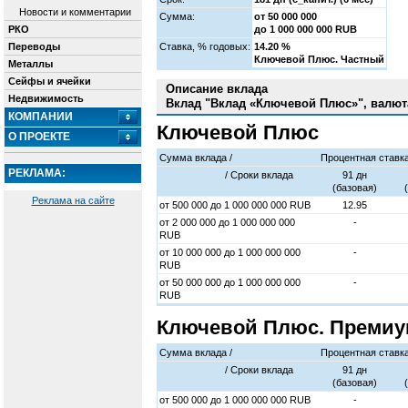
Новости и комментарии
Сумма:
от 50 000 000
РКО
до 1 000 000 000 RUB
Переводы
Cтавка, % годовых:
14.20 %
Ключевой Плюс. Частный
Металлы
Сейфы и ячейки
Описание вклада
Недвижимость
Вклад "Вклад «Ключевой Плюс»", валют
КОМПАНИИ
Ключевой Плюс
О ПРОЕКТЕ
Сумма вклада /
Процентная ставк
РЕКЛАМА:
/ Cроки вклада
91 дн
(базовая)
Реклама на сайте
от
500 000
до
1 000 000 000
RUB
12.95
от
2 000 000
до
1 000 000 000
-
RUB
от
10 000 000
до
1 000 000 000
-
RUB
от
50 000 000
до
1 000 000 000
-
RUB
Ключевой Плюс. Премиу
Сумма вклада /
Процентная ставк
/ Cроки вклада
91 дн
(базовая)
от
500 000
до
1 000 000 000
RUB
-