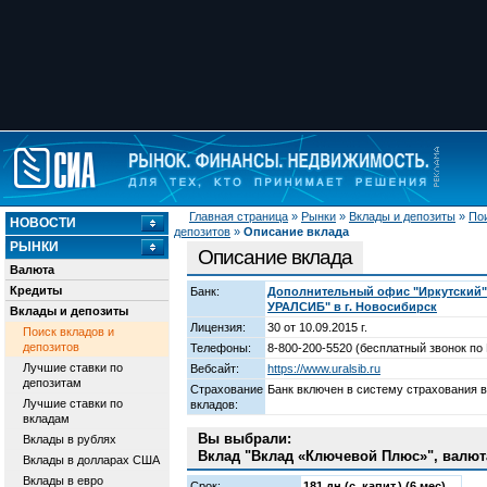
Главная страница
»
Рынки
»
Вклады и депозиты
»
Пои
НОВОСТИ
депозитов
»
Описание вклада
РЫНКИ
Описание вклада
Валюта
Кредиты
Банк:
Дополнительный офис "Иркутский
УРАЛСИБ" в г. Новосибирск
Вклады и депозиты
Лицензия:
30 от 10.09.2015 г.
Поиск вкладов и
депозитов
Телефоны:
8-800-200-5520 (бесплатный звонок по 
Лучшие ставки по
Вебсайт:
https://www.uralsib.ru
депозитам
Страхование
Банк включен в систему страхования 
Лучшие ставки по
вкладов:
вкладам
Вы выбрали:
Вклады в рублях
Вклад "Вклад «Ключевой Плюс»", валют
Вклады в долларах США
Вклады в евро
Срок:
181 дн (с_капит.) (6 мес)