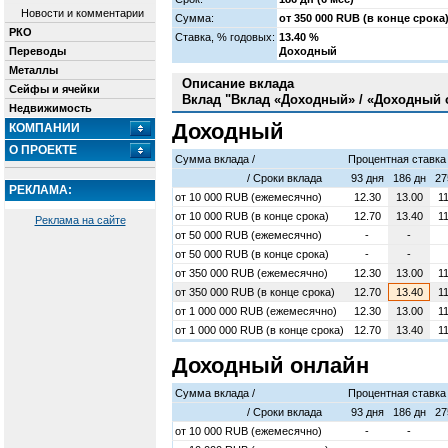
Новости и комментарии
Сумма:
от 350 000 RUB (в конце срока
РКО
Cтавка, % годовых:
13.40 %
Переводы
Доходный
Металлы
Описание вклада
Сейфы и ячейки
Вклад "Вклад «Доходный» / «Доходный 
Недвижимость
Доходный
КОМПАНИИ
О ПРОЕКТЕ
Сумма вклада /
Процентная ставка
/ Cроки вклада
93 дня
186 дн
27
РЕКЛАМА:
от
10 000
RUB (ежемесячно)
12.30
13.00
1
от
10 000
RUB (в конце срока)
12.70
13.40
1
Реклама на сайте
от
50 000
RUB (ежемесячно)
-
-
от
50 000
RUB (в конце срока)
-
-
от
350 000
RUB (ежемесячно)
12.30
13.00
1
от
350 000
RUB (в конце срока)
12.70
13.40
1
от
1 000 000
RUB (ежемесячно)
12.30
13.00
1
от
1 000 000
RUB (в конце срока)
12.70
13.40
1
Доходный онлайн
Сумма вклада /
Процентная ставка
/ Cроки вклада
93 дня
186 дн
27
от
10 000
RUB (ежемесячно)
-
-