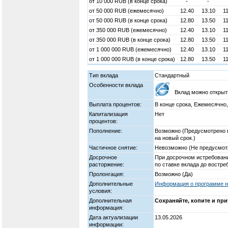
от
10 000
RUB (в конце срока)
-
-
от
50 000
RUB (ежемесячно)
12.40
13.10
1
от
50 000
RUB (в конце срока)
12.80
13.50
1
от
350 000
RUB (ежемесячно)
12.40
13.10
1
от
350 000
RUB (в конце срока)
12.80
13.50
1
от
1 000 000
RUB (ежемесячно)
12.40
13.10
1
от
1 000 000
RUB (в конце срока)
12.80
13.50
1
Тип вклада
Стандартный
Особенности вклада
Вклад можно открыт
Выплата процентов:
В конце срока, Ежемесячно,
Капитализация
Нет
процентов:
Пополнение:
Возможно (Предусмотрено в
на новый срок.)
Частичное снятие:
Невозможно (Не предусмот
Досрочное
При досрочном истребовани
расторжение:
по ставке вклада до востре
Пролонгация:
Возможно (Да)
Дополнительные
Информация о программе на
условия:
Дополнительная
Сохраняйте, копите и при
информация:
Дата актуализации
13.05.2026
информации: