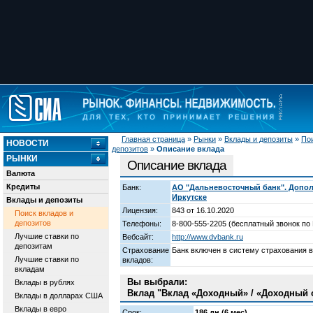
Главная страница
»
Рынки
»
Вклады и депозиты
»
Пои
НОВОСТИ
депозитов
»
Описание вклада
РЫНКИ
Описание вклада
Валюта
Кредиты
Банк:
АО "Дальневосточный банк". Допол
Иркутске
Вклады и депозиты
Лицензия:
843 от 16.10.2020
Поиск вкладов и
депозитов
Телефоны:
8-800-555-2205 (бесплатный звонок по 
Лучшие ставки по
Вебсайт:
http://www.dvbank.ru
депозитам
Страхование
Банк включен в систему страхования 
Лучшие ставки по
вкладов:
вкладам
Вы выбрали:
Вклады в рублях
Вклад "Вклад «Доходный» / «Доходный 
Вклады в долларах США
Вклады в евро
Срок:
186 дн (6 мес)