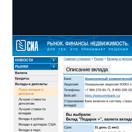
Главная страница
»
Рынки
»
Вклады и депоз
НОВОСТИ
РЫНКИ
Описание вклада
Валюта
Кредиты
Банк:
Акционерный коммерческий
Вклады и депозиты
Лицензия:
Генеральная лицензия N3001 о
Поиск вкладов и
Телефоны:
+7 984-270-84-71, 8-800-200-20
депозитов
Вебсайт:
https://www.primbank.ru/
Лучшие ставки по
Страхование
Банк включен в систему страх
депозитам
вкладов:
Лучшие ставки по
вкладам
Вы выбрали:
Вклады в рублях
Вклад "Подарок +", валюта вклад
Вклады в долларах США
Срок:
31 день (1 мес)
Вклады в евро