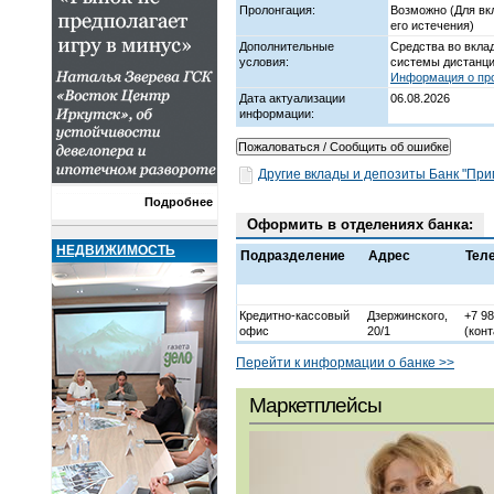
Пролонгация:
Возможно (Для вк
его истечения)
Дополнительные
Средства во вкла
условия:
системы дистанци
Информация о про
Дата актуализации
06.08.2026
информации:
Другие вклады и депозиты Банк "При
Подробнее
Оформить в отделениях банка:
НЕДВИЖИМОСТЬ
Подразделение
Адрес
Тел
Кредитно-кассовый
Дзержинского,
+7 98
офис
20/1
(конт
Перейти к информации о банке >>
Маркетплейсы