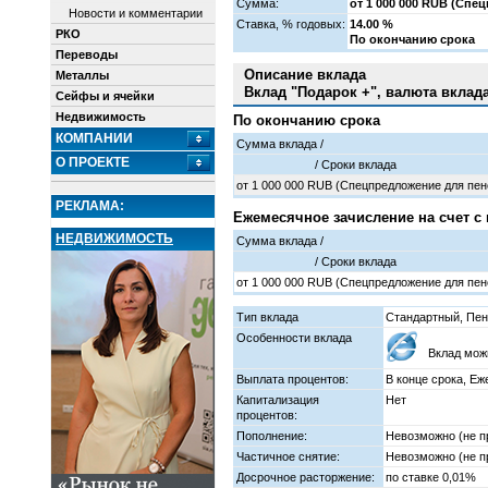
Сумма:
от 1 000 000 RUB (Спе
Новости и комментарии
Cтавка, % годовых:
14.00 %
РКО
По окончанию срока
Переводы
Описание вклада
Металлы
Вклад "Подарок +", валюта вклад
Сейфы и ячейки
Недвижимость
По окончанию срока
КОМПАНИИ
Сумма вклада /
О ПРОЕКТЕ
/ Cроки вклада
от
1 000 000
RUB (Спецпредложение для пенс
РЕКЛАМА:
Ежемесячное зачисление на счет с
НЕДВИЖИМОСТЬ
Сумма вклада /
/ Cроки вклада
от
1 000 000
RUB (Спецпредложение для пенс
Тип вклада
Стандартный, Пе
Особенности вклада
Вклад мож
Выплата процентов:
В конце срока, Е
Капитализация
Нет
процентов:
Пополнение:
Невозможно (не п
Частичное снятие:
Невозможно (не п
Досрочное расторжение:
по ставке 0,01%