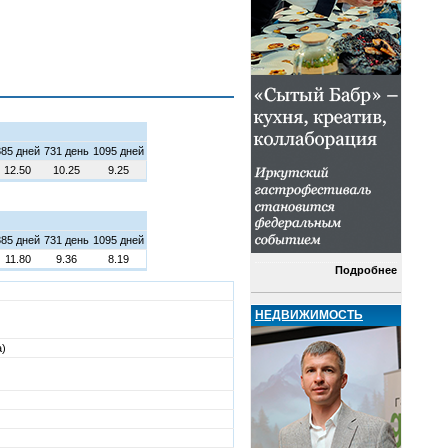
385 дней
731 день
1095 дней
12.50
10.25
9.25
385 дней
731 день
1095 дней
11.80
9.36
8.19
Подробнее
НЕДВИЖИМОСТЬ
а)