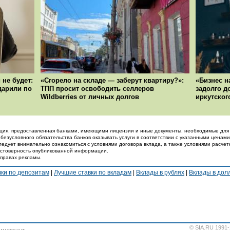
 не будет:
«Сгорело на складе — заберут квартиру?»:
«Бизнес н
ударили по
ТПП просит освободить селлеров
задолго д
Wildberries от личных долгов
иркутског
ция, предоставленная банками, имеющими лицензии и иные документы, необходимые для 
 безусловного обязательства банков оказывать услуги в соответствии с указанными ценами
ледует внимательно ознакомиться с условиями договора вклада, а также условиями расчет
достоверность опубликованной информации.
 правах рекламы.
вки по депозитам
|
Лучшие ставки по вкладам
|
Вклады в рублях
|
Вклады в до
© SIA.RU 1991