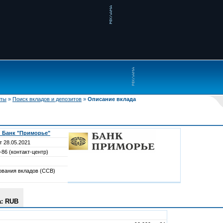
иты
»
Поиск вкладов и депозитов
»
Описание вклада
 Банк "Приморье"
т 28.05.2021
-86 (контакт-центр)
ования вкладов (ССВ)
а: RUB