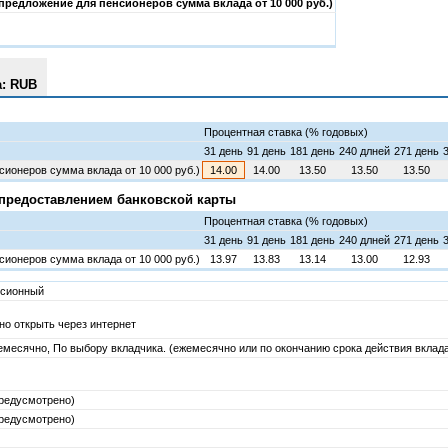
цпредложение для пенсионеров сумма вклада от 10 000 руб.)
а: RUB
Процентная ставка (% годовых)
31 день
91 день
181 день
240 длней
271 день
ионеров сумма вклада от 10 000 руб.)
14.00
14.00
13.50
13.50
13.50
 предоставлением банковской карты
Процентная ставка (% годовых)
31 день
91 день
181 день
240 длней
271 день
ионеров сумма вклада от 10 000 руб.)
13.97
13.83
13.14
13.00
12.93
нсионный
но открыть через интернет
жемесячно, По выбору вкладчика. (ежемесячно или по окончанию срока действия вклад
редусмотрено)
редусмотрено)