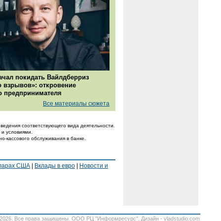
ачал покидать Вайлдберриз
о взрывов»: откровение
о предпринимателя
Все материалы сюжета
ведения соответствующего вида деятельности.
 и условиями.
но-кассового обслуживания в банке.
лларах США
|
Вклады в евро
|
Новости и
-2026.
Все права защищены
. ООО РЦ "Информресурс". Дизайн -
vladstudio.com