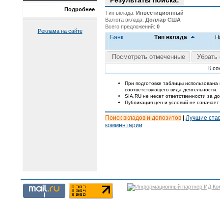
Результаты поиска:
Подробнее
Тип вклада:
Инвестиционный
Валюта вклада:
Доллар США
Всего предложений:
0
Реклама на сайте
Банк
Тип вклада
Н
Посмотреть отмеченные
Убрать 
К со
При подготовке таблицы использована
соответствующего вида деятельности.
SIA.RU не несет ответственности за 
Публикация цен и условий не означает
Поиск вкладов и депозитов
|
Лучшие ста
комментарии