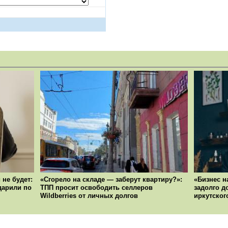
 не будет:
«Сгорело на складе — заберут квартиру?»:
«Бизнес н
ударили по
ТПП просит освободить селлеров
задолго д
Wildberries от личных долгов
иркутског