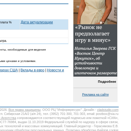
Дата актуализации
плата %
ьтра.
енты, необходимые для ведения
ными ценами и условиями.
лларах США
|
Вклады в евро
|
Новости и
Подробнее
Реклама на сайте
-2026.
Все права защищены
. ООО РЦ "Информресурс". Дизайн -
vladstudio.com
. Сибирская 21А/2 (а/я 24), тел. (3952) 701-300, 701-303, email: postbox@sia.ru
 Агентства
сопровождаются соответствующей подписью или пометкой «СИА»,
7-76984, выдан 11.10.2019 Федеральной службой по надзору в сфере связи,
х технологий и массовых коммуникаций. Главный редактор - Герасимова Е.В.
тношении обработки персональных данных.
Политика обработки файлов cookie