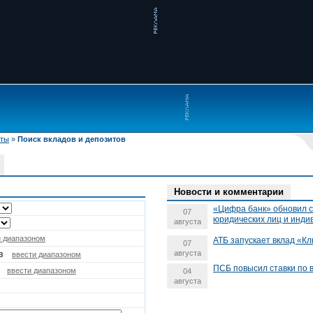
иты
»
Поиск вкладов и депозитов
Новости и комментарии
«Цифра банк» обновил с
07
юридических лиц и инд
августа
и диапазоном
АТБ запускает вклад «Кл
07
августа
в
ввести диапазоном
ПСБ повысил ставки по 
ввести диапазоном
04
августа