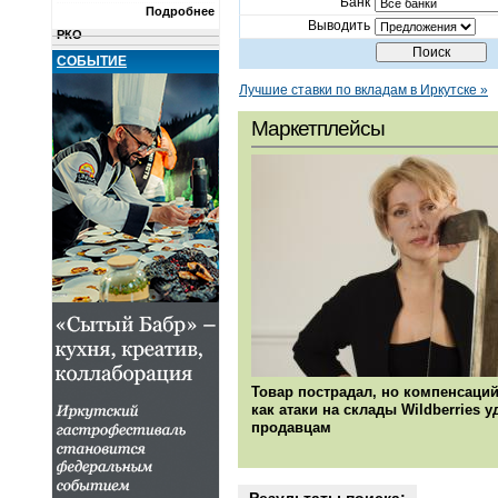
Банк
Подробнее
Новости и комментарии
Выводить
РКО
Переводы
СОБЫТИЕ
Металлы
Лучшие ставки по вкладам в Иркутске »
Сейфы и ячейки
Недвижимость
Маркетплейсы
КОМПАНИИ
О ПРОЕКТЕ
Товар пострадал, но компенсаций
как атаки на склады Wildberries 
продавцам