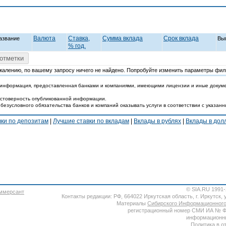
Валюта
Ставка,
Cумма вклада
Срок вклада
азвание
Вы
% год.
отметки
жалению, по вашему запросу ничего не найдено. Попробуйте изменить параметры фил
 информация, предоставленная банками и компаниями, имеющими лицензии и иные докум
достоверность опубликованной информации.
 безусловного обязательства банков и компаний оказывать услуги в соответствии с указан
вки по депозитам
|
Лучшие ставки по вкладам
|
Вклады в рублях
|
Вклады в до
© SIA.RU 1991
Контакты редакции: РФ, 664022 Иркутская область, г. Иркутск, ул
Материалы
Сибирского Информационного
регистрационный номер СМИ ИА № ФС7
информационны
Политика в о