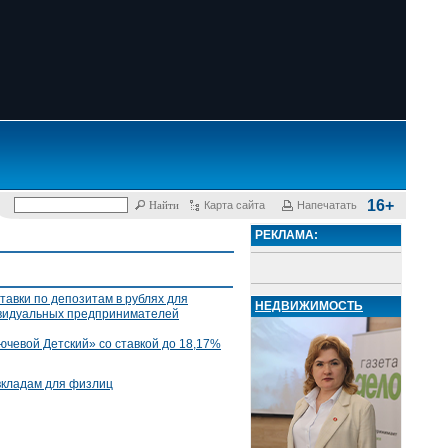
16+
Карта сайта
Напечатать
РЕКЛАМА:
тавки по депозитам в рублях для
НЕДВИЖИМОСТЬ
ивидуальных предпринимателей
ючевой Детский» со ставкой до 18,17%
вкладам для физлиц