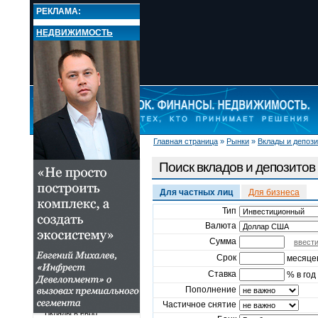
РЕКЛАМА:
НЕДВИЖИМОСТЬ
Главная страница
»
Рынки
»
Вклады и депоз
НОВОСТИ
РЫНКИ
Поиск вкладов и депозитов
Валюта
Кредиты
Для частных лиц
Для бизнеса
Вклады и депозиты
Тип
Поиск вкладов и
Валюта
депозитов
Лучшие ставки по
Сумма
ввест
депозитам
Срок
месяце
Лучшие ставки по
вкладам
Ставка
% в год
Вклады в рублях
Пополнение
Вклады в долларах США
Частичное снятие
Вклады в евро