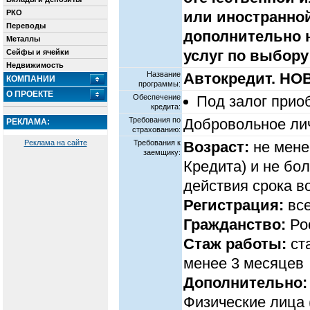
РКО
или иностранной
Переводы
дополнительно н
Металлы
услуг по выбор
Сейфы и ячейки
Недвижимость
Название
Автокредит. Н
КОМПАНИИ
программы:
О ПРОЕКТЕ
Обеспечение
Под залог прио
кредита:
Требования по
Добровольное ли
РЕКЛАМА:
страхованию:
Реклама на сайте
Требования к
Возраст:
не мене
заемщику:
Кредита) и не бо
действия срока в
Регистрация:
все
Гражданство:
Ро
Стаж работы:
ст
менее 3 месяцев
Дополнительно:
Физические лица