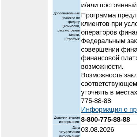
и/или постоянный
Дополнительные
Программа предл
условия по
кредиту
клиентов при усл
(комиссии,
рассмотрение
операторов фина
заявки,
штрафы):
Федеральным зако
совершении фина
финансовой плат
возможности.
Возможность зак
соответствующем
уточнять в места
775-88-88
Информация о про
Дополнительная
8-800-775-88-88
информация:
Дата
03.08.2026
актуализации
информации: