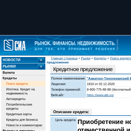
Главная страница
»
Рынки
»
Кредиты
»
Поиск кредит
НОВОСТИ
предложение
РЫНКИ
Кредитное предложение
Валюта
Кредиты
Полное наименование:
"Азиатско-Тихоокеанский 
Поиск кредита
Лицензия:
1810 от 02.12.2020
Ипотека. Кредит на
Телефон приемной:
8-800-775-88-88 (бесплатный
недвижимость
Вебсайт:
https://www.atb.su/
Автокредиты
Потребительские
кредиты
Описание кредита:
Кредитные карты
Кредиты для бизнеса
Цель кредита:
Приобретение но
Новости и комментарии
отечественной и
Вклады и депозиты