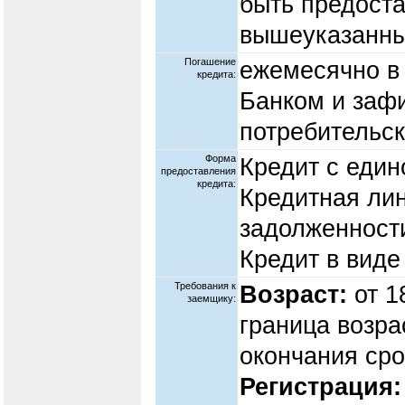
быть предост
вышеуказанны
Погашение
ежемесячно в 
кредита:
Банком и заф
потребительск
Форма
Кредит с еди
предоставления
кредита:
Кредитная ли
задолженност
Кредит в виде
Требования к
Возраст:
от 1
заемщику:
граница возр
окончания сро
Регистрация: