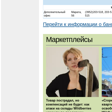
Дополнительный
Марата,
(3952)203-518, 203-5
офис
56
515
Перейти к информации о бан
Маркетплейсы
Товар пострадал, но
«Сгор
компенсаций не будет: как
кварт
атаки на склады Wildberries
освоб