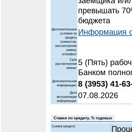
заемщика и/ил
превышать 70
бюджета
Дополнительные
Информация о
условия по
кредиту
(комиссии,
рассмотрение
заявки,
штрафы):
Срок
5 (Пять) рабо
рассмотрения
заявки:
Банком полног
Дополнительная
8 (3953) 41-63
информация:
Дата
07.08.2026
актуализации
информации:
Ставки по кредиту, % годовых
Сумма кредита:
Проц