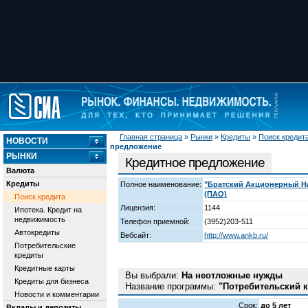
Главная страница
»
Рынки
»
Кредиты
»
Поиск кредит
НОВОСТИ
предложение
РЫНКИ
Кредитное предложение
Валюта
Кредиты
Полное наименование:
"Братский Акционерный Н
(ПАО)
Поиск кредита
Лицензия:
1144
Ипотека. Кредит на
недвижимость
Телефон приемной:
(3952)203-511
Автокредиты
Вебсайт:
http://www.ankb.ru/
Потребительские
кредиты
Кредитные карты
Вы выбрали:
На неотложные нужды
Кредиты для бизнеса
Название программы:
"Потребительский к
Новости и комментарии
Срок:
до 5 лет
Вклады и депозиты