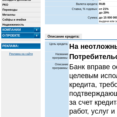
Валюта кредита:
RUB
РКО
Cтавка, % годовых:
от 21%
Переводы
до 29%
Металлы
Сумма:
до 15 000 0
Сейфы и ячейки
выдачи или з
Недвижимость
КОМПАНИИ
О ПРОЕКТЕ
Описание кредита:
Цель кредита:
На неотложн
РЕКЛАМА:
Реклама на сайте
Название
Потребитель
программы:
Описание
Банк вправе о
программы:
целевым испо
кредита, треб
подтверждающ
за счет креди
работ, услуг и