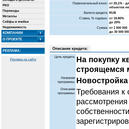
Первоначальный взнос:
от 20,1% - 
РКО
объектов н
Переводы
Валюта кредита:
RUB
Металлы
Cтавка, % годовых:
от 18.80%
Сейфы и ячейки
до 20%
Недвижимость
Сумма:
от 1 000 000
до 30 000 0
КОМПАНИИ
О ПРОЕКТЕ
Описание кредита:
РЕКЛАМА:
Цель кредита:
На покупку к
Реклама на сайте
строящемся 
Название
Новостройка
программы:
Описание
Требования к 
программы:
рассмотрения 
собственности
зарегистриров