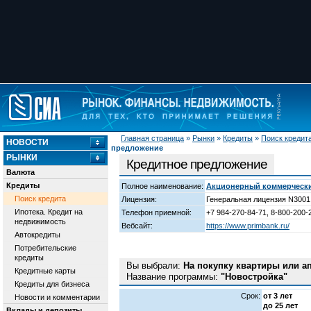
Главная страница
»
Рынки
»
Кредиты
»
Поиск кредит
НОВОСТИ
предложение
РЫНКИ
Кредитное предложение
Валюта
Кредиты
Полное наименование:
Акционерный коммерчески
Поиск кредита
Лицензия:
Генеральная лицензия N3001 
Ипотека. Кредит на
Телефон приемной:
+7 984-270-84-71, 8-800-200-
недвижимость
Вебсайт:
https://www.primbank.ru/
Автокредиты
Потребительские
кредиты
Вы выбрали:
На покупку квартиры или 
Кредитные карты
Название программы:
"Новостройка"
Кредиты для бизнеса
Срок:
от 3 лет
Новости и комментарии
до 25 лет
Вклады и депозиты