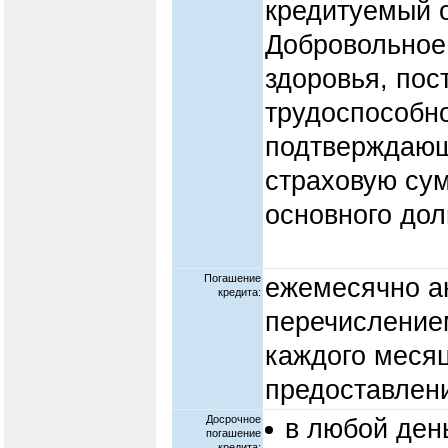
кредитуемый о
Добровольное
здоровья, пос
трудоспособно
подтверждающ
страховую су
основного дол
Погашение
ежемесячно а
кредита:
перечислением
каждого месяц
предоставлени
Досрочное
в любой ден
погашение
кредита: