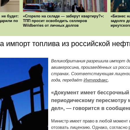
 не будет:
«Сгорело на складе — заберут квартиру?»:
«Бизнес н
ударили по
ТПП просит освободить селлеров
задолго д
Wildberries от личных долгов
иркутског
а импорт топлива из российской нефт
Великобритания разрешила импорт ди
авиакеросина, произведённых из рос
странах. Соответствующая лицензия
года, передаёт
Интерфакс
.
«Документ имеет бессрочный 
периодическому пересмотру 
дел», — говорится в сообщен
Министр имеет право в любой момент 
отозвать лицензию. Однако, согласно 