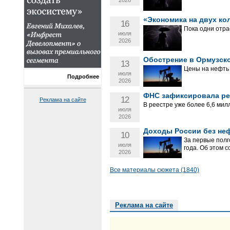
2026
«Экономика на двух кол
16
Пока одни отра
июля
2026
Обострение в Ормузск
13
Цены на нефть 
июля
Подробнее
2026
ФНС зафиксировала ре
12
Реклама на сайте
В реестре уже более 6,6 мил
июля
2026
Доходы России без неф
10
За первые полг
июля
года. Об этом 
2026
Все материалы сюжета (1840)
Реклама на сайте