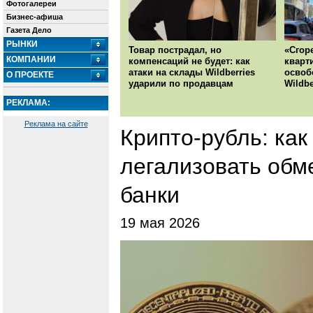
Фотогалереи
Бизнес-афиша
Газета Дело
РЫНКИ
Товар пострадал, но
«Сгор
КОМПАНИИ
компенсаций не будет: как
кварт
атаки на склады Wildberries
освоб
О ПРОЕКТЕ
ударили по продавцам
Wildbe
РЕКЛАМА:
Реклама на сайте
Крипто-рубль: как
легализовать обм
банки
19 мая 2026