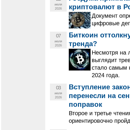
июля
криптовалют в Р
2026
Документ опр
цифровые деп
Биткоин оттолкну
07
июля
тренда?
2026
Несмотря на 
выглядит трев
стало самым 
2024 года.
Вступление зако
03
июля
перенесли на се
2026
поправок
Второе и третье чтени
ориентировочно пройд