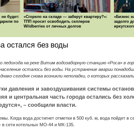
 не будет:
«Сгорело на складе — заберут квартиру?»:
«Бизнес н
ударили по
ТПП просит освободить селлеров
задолго д
Wildberries от личных долгов
иркутског
а остался без воды
ого ледохода на реке Витим водозаборную станцию «Роса» в г
 население осталось без воды. На устранение аварии понадобил
днако сегодня снова возникли неполадки, о которых рассказал
тки давления и завоздушивания системы остановл
няя и центральная часть города остались без хо
дутся», – сообщили власти.
мы. Когда вода достигнет отметки в 500 куб. м, вода пойдет в 
 в сети котельных МО‑44 и МК‑135.