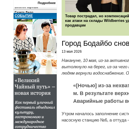
Фотогалереи
Подробнее
Бизнес-афиша
Газета Дело
СОБЫТИЕ
Товар пострадал, но компенсаций
РЫНКИ
как атаки на склады Wildberries 
КОМПАНИИ
продавцам
О ПРОЕКТЕ
Город Бодайбо снов
13 мая 2026
Накануне, 10 мая, из-за активн
вытолкнуло на берег, из-за чего
людям вернули водоснабжение. О
«[Ночью] из-за нехва
м. В результате верх
Аварийные работы ве
Утром началось заполнение систе
насосную станцию №6, а оттуда –