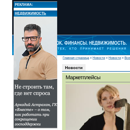
РЕКЛАМА:
НЕДВИЖИМОСТЬ
Главная страница
»
Новости
»
Новости
»
Все
НОВОСТИ
Новости
Новости
Все новости
Маркетплейсы
Экономика
Валюта
Деньги
Страхование
Недвижимость
Ценные бумаги
Бизнес
Комментарии
Популярные финансы
Свое дело