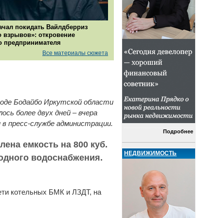
ачал покидать Вайлдберриз
о взрывов»: откровение
о предпринимателя
Все материалы сюжета
ороде Бодайбо Иркутской области
ось более двух дней – вчера
и в пресс-службе администрации.
Подробнее
ена емкость на 800 куб.
НЕДВИЖИМОСТЬ
лодного водоснабжения.
сети котельных БМК и ЛЗДТ, на