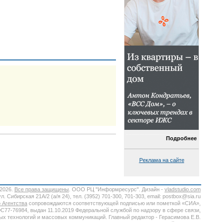
Подробнее
Реклама на сайте
-2026.
Все права защищены
. ООО РЦ "Информресурс". Дизайн -
vladstudio.com
. Сибирская 21А/2 (а/я 24), тел. (3952) 701-300, 701-303, email: postbox@sia.ru
 Агентства
сопровождаются соответствующей подписью или пометкой «СИА»,
7-76984, выдан 11.10.2019 Федеральной службой по надзору в сфере связи,
х технологий и массовых коммуникаций. Главный редактор - Герасимова Е.В.