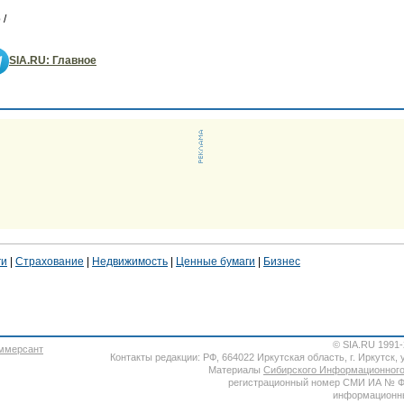
 /
SIA.RU: Главное
ги
|
Страхование
|
Недвижимость
|
Ценные бумаги
|
Бизнес
© SIA.RU 1991
Контакты редакции: РФ, 664022 Иркутская область, г. Иркутск, ул
Материалы
Сибирского Информационного
регистрационный номер СМИ ИА № ФС7
информационны