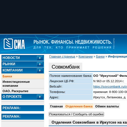
Главная страница
»
Компании
»
Банки
»
Информация
НОВОСТИ
РЫНКИ
Совкомбанк
КОМПАНИИ
Полное наименование банка:
ОО "Иркутский" Фил
Банки
Лицензия ЦБ РФ:
N 963 от 05.12.2014 г.
Инвестиционные
компании
Вебсайт:
https://sovcombank.ru/of
ОАО. Раскрытие
Телефоны:
приемная: 8-800-100-0
О ПРОЕКТЕ
Адрес:
Иркутск, Литвинова, д.
Главная
Отделения банка
Обмен валюты
РЕКЛАМА:
РЕКЛАМА:
Отделения Совкомбанк в Иркутске на ка