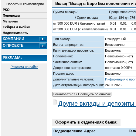
Вклад "Вклад в Евро Без пополнения и с
Новости и комментарии
РКО
Сумма вклада /
Процентная став
Переводы
/ Cроки вклада
92 дн
184 дн
276
Металлы
от
300 000
EUR ( базовая ставка)
0.01
0.01
0.
Сейфы и ячейки
от
300 000
EUR (с капитализацией)
0.01
0.01
0.
Недвижимость
КОМПАНИИ
Тип вклада
Стандартный
Выплата процентов:
Ежемесячно.
О ПРОЕКТЕ
Капитализация процентов:
Возможна
Пополнение:
Невозможно (нет)
РЕКЛАМА:
Частичное снятие:
Невозможно (нет)
Реклама на сайте
Досрочное расторжение:
по ставке 0,005%
Пролонгация:
Возможно
Дополнительные условия:
Информация о прог
Дата актуализации информации:
24.07.2026
Другие вклады и депозиты
Оформить в отделениях банка:
Подразделение
Адрес
Тел