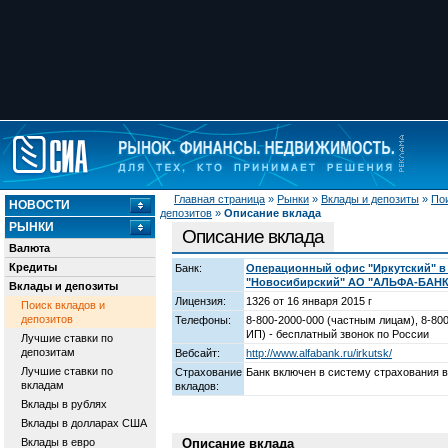
Главная страница
»
Рынки
»
Вклады и депозиты
»
Пои
НОВОСТИ
депозитов
»
Описание вклада
РЫНКИ
Описание вклада
Валюта
Кредиты
Банк:
Операционный офис "Иркутский" в 
"Новосибирский" АО "АЛЬФА-БАНК
Вклады и депозиты
Лицензия:
1326 от 16 января 2015 г
Поиск вкладов и
депозитов
Телефоны:
8-800-2000-000 (частным лицам), 8-800
ИП) - бесплатный звонок по России
Лучшие ставки по
депозитам
Вебсайт:
http://www.alfabank.ru/irkutsk/
Лучшие ставки по
Страхование
Банк включен в систему страхования 
вкладам
вкладов:
Вклады в рублях
Вклады в долларах США
Вклады в евро
Описание вклада