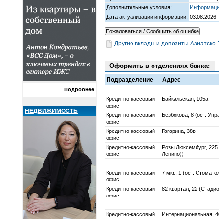
Дополнительные условия:
Информация
Дата актуализации информации:
03.08.2026
Другие вклады и депозиты Азиатско-
Оформить в отделениях банка:
Подразделение
Адрес
Подробнее
Кредитно-кассовый
Байкальская, 105а
офис
НЕДВИЖИМОСТЬ
Кредитно-кассовый
Безбокова, 8 (ост. Уп
офис
Кредитно-кассовый
Гагарина, 38в
офис
Кредитно-кассовый
Розы Люксембург, 225
офис
Ленино))
Кредитно-кассовый
7 мкр, 1 (ост. Стомато
офис
Кредитно-кассовый
82 квартал, 22 (Стади
офис
Кредитно-кассовый
Интернациональная, 4