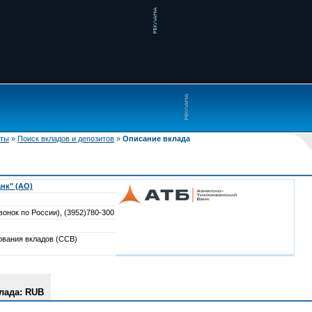
иты
»
Поиск вкладов и депозитов
»
Описание вклада
нк" (АО)
вонок по России), (3952)780-300
ования вкладов (ССВ)
лада: RUB