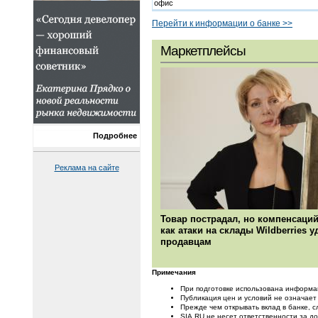
офис
Перейти к информации о банке >>
Маркетплейсы
Подробнее
Реклама на сайте
Товар пострадал, но компенсаций
как атаки на склады Wildberries 
продавцам
Примечания
При подготовке использована информа
Публикация цен и условий не означает
Прежде чем открывать вклад в банке, с
SIA.RU не несет ответственности за 