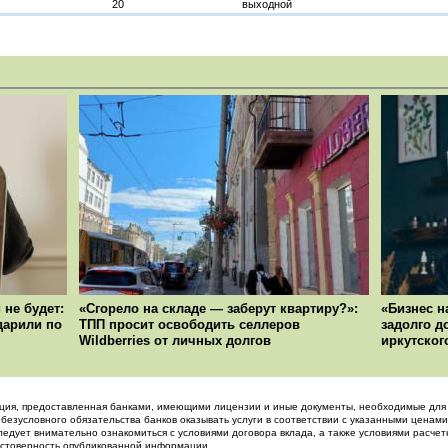
20
выходной
 не будет:
«Сгорело на складе — заберут квартиру?»:
«Бизнес н
ударили по
ТПП просит освободить селлеров
задолго д
Wildberries от личных долгов
иркутског
ция, предоставленная банками, имеющими лицензии и иные документы, необходимые для 
 безусловного обязательства банков оказывать услуги в соответствии с указанными ценами
ледует внимательно ознакомиться с условиями договора вклада, а также условиями расчет
достоверность опубликованной информации.