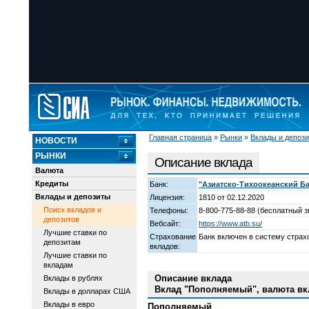
Главная страница
»
Рынки
»
Вклады и депоз
НОВОСТИ
РЫНКИ
Описание вклада
Валюта
Кредиты
Банк:
"Азиатско-Тихоокеанский Ба
Вклады и депозиты
Лицензия:
1810 от 02.12.2020
Поиск вкладов и
Телефоны:
8-800-775-88-88 (бесплатный з
депозитов
Вебсайт:
https://www.atb.su/
Лучшие ставки по
Страхование
Банк включен в систему страх
депозитам
вкладов:
Лучшие ставки по
вкладам
Описание вклада
Вклады в рублях
Вклад "Пополняемый", валюта вк
Вклады в долларах США
Вклады в евро
Пополняемый