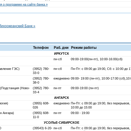
 о программе на сайте банка »
Тихоокеанский Банк »
Телефон
Раб. дни
Режим работы
ИРКУТСК
пн-сб
09:00-19:00(пн-пт), 10:00-16:00(сб)
равление ГЭС)
(3952) 780-
пн-сб
Пн-Пт: с 09:00 до 19:00, Сб: с 10:00 до 
33-0
(3952) 780-
ежедневно
09:00- 19:00 (пн-пт), 10:00-17:00 (сб),10
38-0
 (Подстанция (Ново-
(3952) 780-
пн-пт
09:00-19:00 (пн-пт)
33-4
АНГАРСК
логия)
(3955) 608-
ежедневно
Пн-Пт: с 09:00 до 19:00, без перерывов, 
026
10:00 до 15:00
он Ангара)
(3955) 608-
пн-пт
09:00 - 19:00
11-0
УСОЛЬЕ-CИБИРСКОЕ
0
(39543) 6-20-
пн-сб
Пн-Пт: с 09:00 до 19:00, без перерывов, 