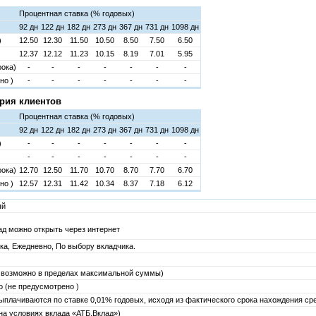
Процентная ставка (% годовых)
92 дн
122 дн
182 дн
273 дн
367 дн
731 дн
1098 дн
)
12.50
12.30
11.50
10.50
8.50
7.50
6.50
12.37
12.12
11.23
10.15
8.19
7.01
5.95
рока)
-
-
-
-
-
-
-
но )
-
-
-
-
-
-
-
рия клиентов
Процентная ставка (% годовых)
92 дн
122 дн
182 дн
273 дн
367 дн
731 дн
1098 дн
)
-
-
-
-
-
-
-
-
-
-
-
-
-
-
рока)
12.70
12.50
11.70
10.70
8.70
7.70
6.70
но )
12.57
12.31
11.42
10.34
8.37
7.18
6.12
ый
ад можно открыть через интернет
ока, Ежедневно, По выбору вкладчика.
 возможно в пределах максимальной суммы)
 (не предусмотрено )
ыплачиваются по ставке 0,01% годовых, исходя из фактического срока нахождения ср
на условиях вклада «АТБ.Вклад»)