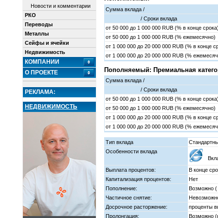
Новости и комментарии
Сумма вклада /
РКО
/ Cроки вклада
Переводы
от
50 000
до
1 000 000
RUB (% в конце срока
Металлы
от
50 000
до
1 000 000
RUB (% ежемесячно)
Сейфы и ячейки
от
1 000 000
до
20 000 000
RUB (% в конце с
Недвижимость
от
1 000 000
до
20 000 000
RUB (% ежемесяч
КОМПАНИИ
Пополняемый: Премиальная катего
О ПРОЕКТЕ
Сумма вклада /
/ Cроки вклада
РЕКЛАМА:
от
50 000
до
1 000 000
RUB (% в конце срока
НЕДВИЖИМОСТЬ
от
50 000
до
1 000 000
RUB (% ежемесячно)
от
1 000 000
до
20 000 000
RUB (% в конце с
от
1 000 000
до
20 000 000
RUB (% ежемесяч
Тип вклада
Стандартн
Особенности вклада
Вкл
Выплата процентов:
В конце ср
Капитализация процентов:
Нет
Пополнение:
Возможно (
Частичное снятие:
Невозможно
Досрочное расторжение:
проценты в
Пролонгация:
Возможно (