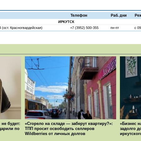
Телефон
Раб. дни
Ре
ИРКУТСК
 (ост. Красногвардейская)
+7 (3952) 500-355
пн-пт
с 09
 не будет:
«Сгорело на складе — заберут квартиру?»:
«Бизнес н
ударили по
ТПП просит освободить селлеров
задолго д
Wildberries от личных долгов
иркутског