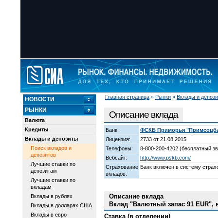
Главная страница
»
Рынки
»
Вклады и депоз
НОВОСТИ
РЫНКИ
Описание вклада
Валюта
Кредиты
Банк:
ФСКБ Приморья "Примсоцбан
Вклады и депозиты
Лицензия:
2733 от 21.08.2015
Поиск вкладов и
Телефоны:
8-800-200-4202 (бесплатный зв
депозитов
Вебсайт:
http://www.pskb.com/
Лучшие ставки по
Страхование
Банк включен в систему страх
депозитам
вкладов:
Лучшие ставки по
вкладам
Описание вклада
Вклады в рублях
Вклад "Валютный запас 91 EUR", 
Вклады в долларах США
Вклады в евро
Ставка (в отделении)