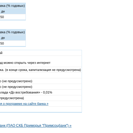
вка (% годовых)
 дн
.50
вка (% годовых)
 дн
.50
ый
ад можно открыть через интернет
ка. (в конце срока, капитализация не предусмотрена)
 (не предусмотрено)
 (не предусмотрено)
вклада «До востребования» - 0,01%
предусмотрена)
 о программе на сайте банка »
анк (ПАО СКБ Приморья "Примсоцбанк") »