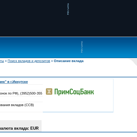
иты
»
Поиск вкладов и депозитов
»
Описание вклада
к" в г.Иркутске
онок по РФ), (3952)500-355
ования вкладов (ССВ)
валюта вклада: EUR