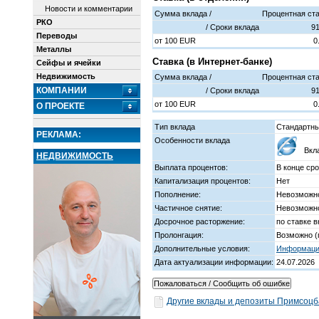
Новости и комментарии
Сумма вклада /
Процентная ста
РКО
/ Cроки вклада
91
Переводы
от
100
EUR
0
Металлы
Ставка (в Интернет-банке)
Сейфы и ячейки
Недвижимость
Сумма вклада /
Процентная ста
КОМПАНИИ
/ Cроки вклада
91
от
100
EUR
0
О ПРОЕКТЕ
Тип вклада
Стандартн
РЕКЛАМА:
Особенности вклада
Вкл
НЕДВИЖИМОСТЬ
Выплата процентов:
В конце сро
Капитализация процентов:
Нет
Пополнение:
Невозможно
Частичное снятие:
Невозможно
Досрочное расторжение:
по ставке 
Пролонгация:
Возможно (
Дополнительные условия:
Информация
Дата актуализации информации:
24.07.2026
Другие вклады и депозиты Примсоцб