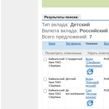
Результаты поиска:
Тип вклада:
Детский
Валюта вклада:
Российский
Всего предложений:
7
Банк
Тип вклада
Ва
Название
Посмотреть отмеченные
Убрать отметк
Байкальский
Стандартный
Вклад
RU
банк ПАО
"СберВклад
Сбербанк
Молодёжный"
Байкальский
Детский
Вклад
RU
банк ПАО
"Ключевой
Сбербанк
детский"
Байкальский
До
Счет
RU
банк ПАО
востребования
"Детская
Сбербанк
копилка"