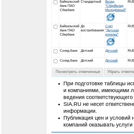
Байкальский
Стандартный
Вклад
RU
банк ПАО
"СберВклад
Сбербанк
Молодёжный"
Байкальский
До
Счет
RU
банк ПАО
востребования
"Детская
Сбербанк
копилка"
Солид Банк
Детский
Детский
RU
Солид Банк
Детский
Детский
RU
Посмотреть отмеченные
Убрать отметк
При подготовке таблицы и
и компаниями, имеющими л
ведения соответствующего 
SIA.RU не несет ответстве
информации.
Публикация цен и условий н
компаний оказывать услуги