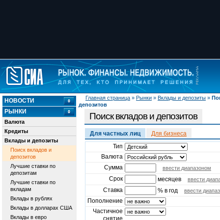
Главная страница
»
Рынки
»
Вклады и депозиты
»
По
НОВОСТИ
депозитов
РЫНКИ
Поиск вкладов и депозитов
Валюта
Кредиты
Для частных лиц
Для бизнеса
Вклады и депозиты
Тип
Поиск вкладов и
Валюта
депозитов
Лучшие ставки по
Сумма
ввести диапазоном
депозитам
Срок
месяцев
ввести диап
Лучшие ставки по
вкладам
Ставка
% в год
ввести диапа
Вклады в рублях
Пополнение
Вклады в долларах США
Частичное
Вклады в евро
снятие