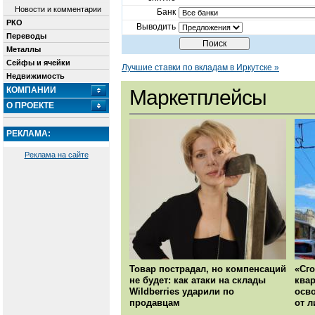
Новости и комментарии
Банк
РКО
Выводить
Переводы
Металлы
Сейфы и ячейки
Лучшие ставки по вкладам в Иркутске »
Недвижимость
КОМПАНИИ
Маркетплейсы
О ПРОЕКТЕ
РЕКЛАМА:
Реклама на сайте
Товар пострадал, но компенсаций
«Сго
не будет: как атаки на склады
квар
Wildberries ударили по
осво
продавцам
от 