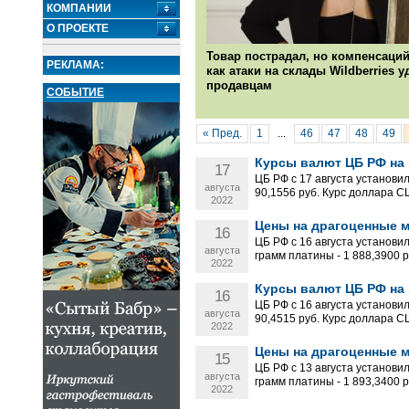
КОМПАНИИ
О ПРОЕКТЕ
Товар пострадал, но компенсаций
РЕКЛАМА:
как атаки на склады Wildberries 
продавцам
СОБЫТИЕ
« Пред.
1
...
46
47
48
49
Курсы валют ЦБ РФ на 1
17
ЦБ РФ с 17 августа установи
августа
90,1556 руб. Курс доллара С
2022
Цены на драгоценные ме
16
ЦБ РФ с 16 августа установил
августа
грамм платины - 1 888,3900 ру
2022
Курсы валют ЦБ РФ на 1
16
ЦБ РФ с 16 августа установи
августа
90,4515 руб. Курс доллара С
2022
Цены на драгоценные ме
15
ЦБ РФ с 13 августа установил
августа
грамм платины - 1 893,3400 ру
2022