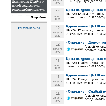
90,3978 руб. Курс доллара С
2022
Цены на драгоценные ме
12
ЦБ РФ с 12 августа установил
августа
Подробнее
грамм платины - 1 836,0200 ру
2022
Курсы валют ЦБ РФ на 1
12
Реклама на сайте
ЦБ РФ с 12 августа установи
августа
90,0583 руб. Курс доллара С
2022
«Открытие»: Допуск не
12
Андрей Кочетко
августа
ослабить рубль
2022
Цены на драгоценные ме
11
ЦБ РФ с 11 августа установил
августа
грамм платины - 1 827,0300 ру
2022
Курсы валют ЦБ РФ на 1
11
ЦБ РФ с 11 августа установи
августа
89,5251 руб. Курс доллара С
2022
«Открытие»: Слабый ру
11
Андрей Кочетк
августа
перед началом 
2022