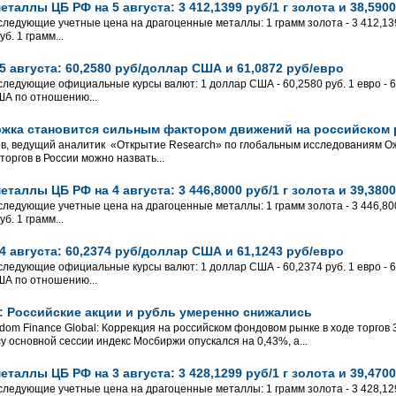
таллы ЦБ РФ на 5 августа: 3 412,1399 руб/1 г золота и 38,5900
следующие учетные цена на драгоценные металлы: 1 грамм золота - 3 412,1399
б. 1 грамм...
 августа: 60,2580 руб/доллар США и 61,0872 руб/евро
 следующие официальные курсы валют: 1 доллар США - 60,2580 руб. 1 евро - 61
ША по отношению...
ржка становится сильным фактором движений на российском
ов, ведущий аналитик «Открытие Research» по глобальным исследованиям О
оргов в России можно назвать...
таллы ЦБ РФ на 4 августа: 3 446,8000 руб/1 г золота и 39,3800
следующие учетные цена на драгоценные металлы: 1 грамм золота - 3 446,8000
б. 1 грамм...
 августа: 60,2374 руб/доллар США и 61,1243 руб/евро
 следующие официальные курсы валют: 1 доллар США - 60,2374 руб. 1 евро - 61
ША по отношению...
l: Российские акции и рубль умеренно снижались
dom Finance Global: Коррекция на российском фондовом рынке в ходе торгов 
у основной сессии индекс Мосбиржи опускался на 0,43%, а...
таллы ЦБ РФ на 3 августа: 3 428,1299 руб/1 г золота и 39,4700
следующие учетные цена на драгоценные металлы: 1 грамм золота - 3 428,1299