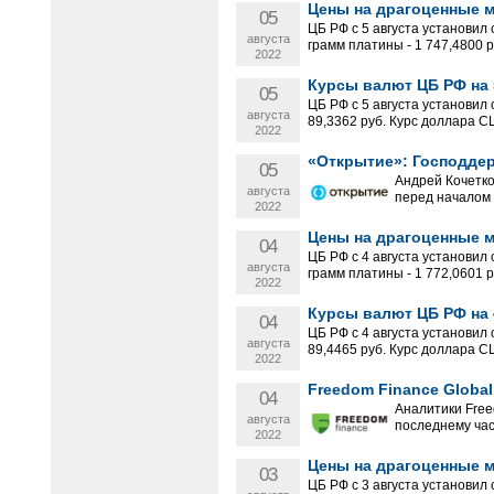
Цены на драгоценные ме
05
ЦБ РФ с 5 августа установил 
августа
грамм платины - 1 747,4800 ру
2022
Курсы валют ЦБ РФ на 5
05
ЦБ РФ с 5 августа установил
августа
89,3362 руб. Курс доллара С
2022
«Открытие»: Господде
05
Андрей Кочетк
августа
перед началом т
2022
Цены на драгоценные ме
04
ЦБ РФ с 4 августа установил 
августа
грамм платины - 1 772,0601 ру
2022
Курсы валют ЦБ РФ на 4
04
ЦБ РФ с 4 августа установил
августа
89,4465 руб. Курс доллара С
2022
Freedom Finance Globa
04
Аналитики Free
августа
последнему час
2022
Цены на драгоценные ме
03
ЦБ РФ с 3 августа установил 