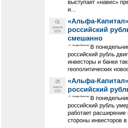
выступает «навес» п
и...
«Альфа-Капитал»
01
апреля
российский рубл
2025
смешанно
В понедельни
российский рубль дви
инвесторы и банки та
геополитических новос
«Альфа-Капитал»
25
марта
российский рубл
2025
В понедельни
российский рубль уме
работает расширение
стороны инвесторов в 