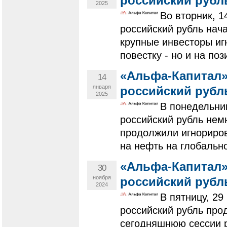
российский рубл
2025
Во вторник, 
российский рубль нача
крупные инвесторы и
повестку - но и на поз
«Альфа-Капитал»
14
января
российский рубл
2025
В понедельни
российский рубль нем
продолжили игнориро
на нефть на глобально
«Альфа-Капитал»
30
ноября
российский рубл
2024
В пятницу, 29
российский рубль про
сегодняшнюю сессии р