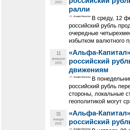
российский рубл
2025
ралли
В среду, 12 
российский рубль про
очередные четырехме
избытком валютного п
«Альфа-Капитал»
11
февраля
российский рубл
2025
движениям
В понедельни
российский рубль пе
стороны, локальные с
геополитикой могут сра
«Альфа-Капитал»
31
января
российский рубл
2025