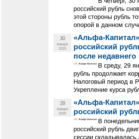
В четверг, 30
российский рубль сно
этой стороны рубль т
опорой в данном случа
«Альфа-Капитал»
30
января
российский рубл
2025
после недавнего 
В среду, 29 я
рубль продолжает кор
Налоговый период в Р
Укрепление курса рубл
«Альфа-Капитал»
28
января
российский рубл
2025
В понедельни
российский рубль дви
сессии складывалась 