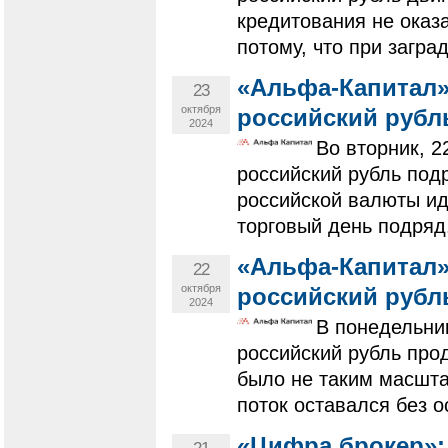
кредитования не оказ
потому, что при загра
«Альфа-Капитал»
23
октября
российский рубл
2024
Во вторник, 2
российский рубль под
российской валюты ид
торговый день подряд.
«Альфа-Капитал»
22
октября
российский рубл
2024
В понедельни
российский рубль про
было не таким масшта
поток оставался без о
«Цифра брокер»: