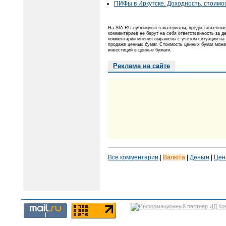
ПИФы в Иркутске. Доходность, стоимо
На SIA.RU публикуются материалы, предоставленные 
комментариев не берут на себя ответственность за 
комментарии мнения выражены с учетом ситуации на 
продаже ценных бумаг. Стоимость ценных бумаг може
инвестиций в ценные бумаги.
Реклама на сайте
Все комментарии
|
Валюта
|
Деньги
|
Цен