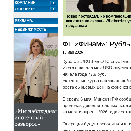
КОМПАНИИ
О ПРОЕКТЕ
Товар пострадал, но компенсаций
РЕКЛАМА:
как атаки на склады Wildberries 
продавцам
НЕДВИЖИМОСТЬ
ФГ «Финам»: Рубль
13 мая 2026
Курс USD/RUB на OTC опустился 
Итого с начала мая USD опускает
начала года 77,8 руб.
Укрепление курса национальной в
роста сырьевых цен на фоне кон
В среду, 6 мая, Минфин РФ сообщ
пределах дополнительных нефтег
за март и апрель 2026 года соста
Операции будут проводиться в пе
иностранной валюты и золота сос