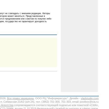
огут не совпадать с мнением редакции. Авторы
авторов может меняться. Представленные в
ются предложением или советом по покупке либо
ем, государство не гарантирует доходность
-2026.
Все права защищены
. ООО РЦ "Информресурс". Дизайн -
vladstudio.com
. Сибирская 21А/2 (а/я 24), тел. (3952) 701-300, 701-303, email: postbox@sia.ru
 Агентства
сопровождаются соответствующей подписью или пометкой «СИА»,
7-76984, выдан 11.10.2019 Федеральной службой по надзору в сфере связи,