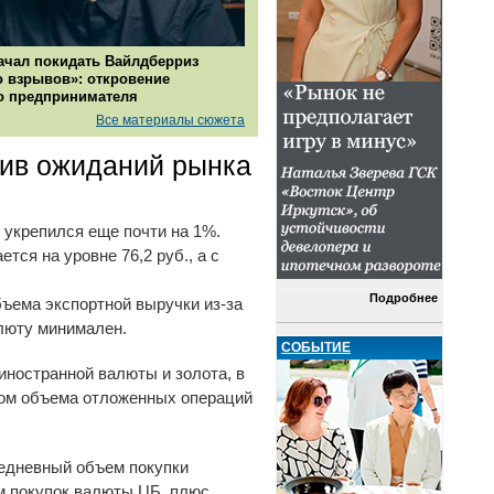
ачал покидать Вайлдберриз
о взрывов»: откровение
о предпринимателя
Все материалы сюжета
тив ожиданий рынка
укрепился еще почти на 1%.
тся на уровне 76,2 руб., а с
Подробнее
бъема экспортной выручки из-за
алюту минимален.
СОБЫТИЕ
иностранной валюты и золота, в
том объема отложенных операций
ежедневный объем покупки
ем покупок валюты ЦБ, плюс