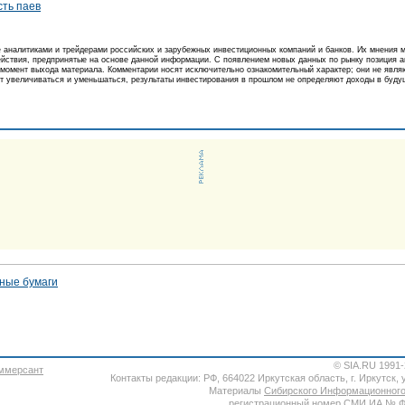
сть паев
аналитиками и трейдерами российских и зарубежных инвестиционных компаний и банков. Их мнения м
действия, предпринятые на основе данной информации. С появлением новых данных по рынку позиция 
момент выхода материала. Комментарии носят исключительно ознакомительный характер; они не явля
т увеличиваться и уменьшаться, результаты инвестирования в прошлом не определяют доходы в будущ
ные бумаги
© SIA.RU 1991
Контакты редакции: РФ, 664022 Иркутская область, г. Иркутск, ул
Материалы
Сибирского Информационного
регистрационный номер СМИ ИА № ФС7