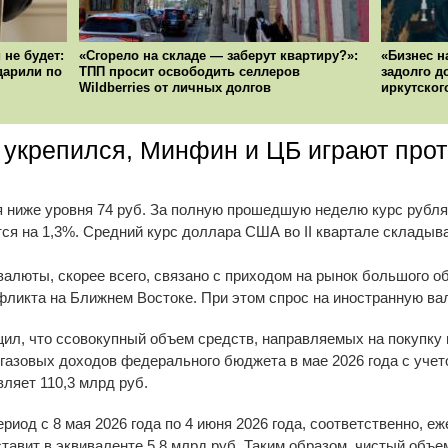
 не будет:
«Сгорело на складе — заберут квартиру?»:
«Бизнес н
ударили по
ТПП просит освободить селлеров
задолго д
Wildberries от личных долгов
иркутског
 укрепился, Минфин и ЦБ играют про
ниже уровня 74 руб. За полную прошедшую неделю курс рубля 
ся на 1,3%. Средний курс доллара США во II квартале складывае
алюты, скорее всего, связано с приходом на рынок большого о
фликта на Ближнем Востоке. При этом спрос на иностранную в
ил, что cсовокупный объем средств, направляемых на покупку 
азовых доходов федерального бюджета в мае 2026 года с уче
вляет 110,3 млрд руб.
риод с 8 мая 2026 года по 4 июня 2026 года, соответственно, 
тавит в эквиваленте 5,8 млрд руб. Таким образом, чистый объ